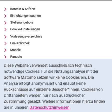
Kontakt & Anfahrt
Einrichtungen suchen
Stellenangebote
Cookie-Einstellungen
Vorlesungsverzeichnis
Uni-Bibliothek
Moodle
Panopto
Cookie-Hinweis
Datenschutz
Diese Website verwendet ausschließlich technisch
Barrierefreiheit
notwendige Cookies. Für die Nutzungsanalyse mit der
Software Matomo setzen wir keine Cookies ein. Die
Transparenter KI-Einsatz
Analyse erfolgt anonymisiert und erlaubt keine
Impressum
Rückschlüsse auf einzelne Besucher*innen. Cookies von
Externer Link: Universität Kassel auf
Facebook
(öffnet neues Fenster)
Drittanbietern werden nur nach ausdrücklicher
Zustimmung gesetzt. Weitere Informationen hierzu finden
Externer Link: Universität Kassel auf
Instagram
(öffnet neues Fenster)
Sie in unseren
Datenschutzhinweisen
.