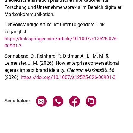
theoretische als auch praktische Implikationen für
Forschung und Unternehmenspraxis im Bereich digitaler
Markenkommunikation.
Der vollständige Artikel ist unter folgendem Link
zugänglich:
https://link.springer.com/article/10.1007/s12525-026-
00901-3
Sonnabend, D., Reinhard, P., Dittmar, A., Li, M. M. &
Leimeister, J. M. (2026): How enterprise conversational
agents impact brand identity.
Electron Markets
36
, 56
(2026).
https://doi.org/10.1007/s12525-026-00901-3
Seite über E-Mail teilen
Seite über WhatsApp teilen (exter
Seite über Facebook teile
Adresse der Seite
Seite teilen: