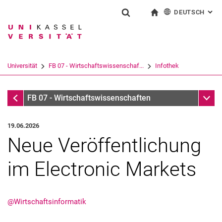
DEUTSCH
: AL
Springe direkt zu: Inhalt
Springe direkt zu: Suche
Springe direkt zu: Hauptnav
zur Startseite
Suchformular
Suchbegriff
English
Suchmaschine
Universität
FB 07 - Wirtschaftswissenschaf...
Infothek
Suchen (öffnet externen Link in einem 
Infothek
Unter
FB 07 - Wirtschaftswissenschaften
19.06.2026
Neue Veröffentlichung
im Electronic Markets
@Wirtschaftsinformatik