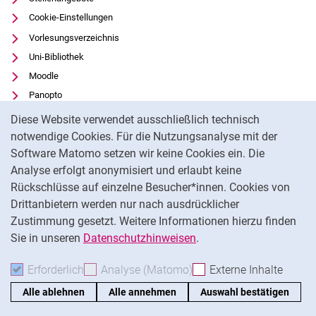
Cookie-Einstellungen
Vorlesungsverzeichnis
Uni-Bibliothek
Moodle
Panopto
Cookie-Hinweis
Datenschutz
Diese Website verwendet ausschließlich technisch
Barrierefreiheit
notwendige Cookies. Für die Nutzungsanalyse mit der
Software Matomo setzen wir keine Cookies ein. Die
Transparenter KI-Einsatz
Analyse erfolgt anonymisiert und erlaubt keine
Impressum
Rückschlüsse auf einzelne Besucher*innen. Cookies von
Externer Link: Universität Kassel auf
Facebook
(öffnet neues Fenster)
Drittanbietern werden nur nach ausdrücklicher
Zustimmung gesetzt. Weitere Informationen hierzu finden
Externer Link: Universität Kassel auf
Instagram
(öffnet neues Fenster)
Sie in unseren
Datenschutzhinweisen
.
Na
Erforderlich
Erforderliche Cookies akzeptieren
Analyse (Matomo)
Analyse-Cookies akzepti
Externe Inhalte
: Exte
Alle ablehnen
Alle annehmen
Auswahl bestätigen