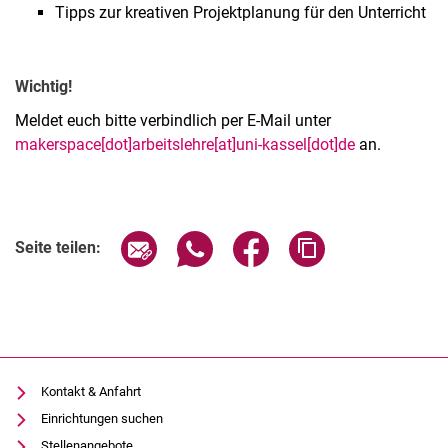
Tipps zur kreativen Projektplanung für den Unterricht
Wichtig!
Meldet euch bitte verbindlich per E-Mail unter
makerspace[dot]arbeitslehre[at]uni-kassel[dot]de
an.
Verwandte Links
Seite über E-Mail teilen
Seite über WhatsApp teilen (exter
Seite über Facebook teile
Adresse der Seite
Seite teilen:
Kontakt & Anfahrt
Einrichtungen suchen
Stellenangebote