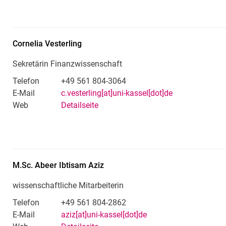
Cornelia
Vesterling
Sekretärin Finanzwissenschaft
Telefon
+49 561 804-3064
E-Mail
c.vesterling[at]uni-kassel[dot]de
Web
Detailseite
M.Sc.
Abeer Ibtisam
Aziz
wissenschaftliche Mitarbeiterin
Telefon
+49 561 804-2862
E-Mail
aziz[at]uni-kassel[dot]de