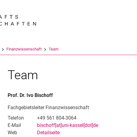
Springe direkt zu: Inhalt
Springe direkt zu: Suche
Springe direkt zu: Hauptnav
Suchmas
Finanzwissenschaft
Team
Team
Prof. Dr.
Ivo
Bischoff
Fachgebietsleiter Finanzwissenschaft
Telefon
+49 561 804-3064
E-Mail
bischoff[at]uni-kassel[dot]de
Web
Detailseite