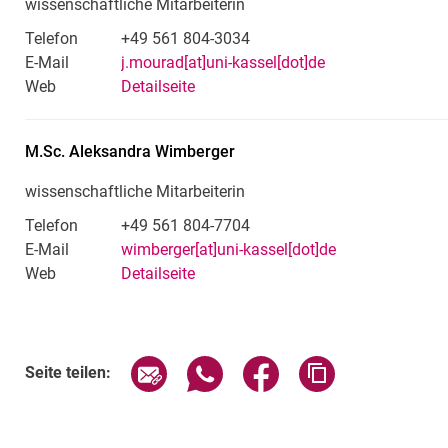
wissenschaftliche Mitarbeiterin
Telefon
+49 561 804-3034
E-Mail
j.mourad[at]uni-kassel[dot]de
Web
Detailseite
M.Sc.
Aleksandra
Wimberger
wissenschaftliche Mitarbeiterin
Telefon
+49 561 804-7704
E-Mail
wimberger[at]uni-kassel[dot]de
Web
Detailseite
Seite über E-Mail teilen
Seite über WhatsApp teilen (exte
Seite über Facebook teil
Adresse der Sei
Seite teilen: