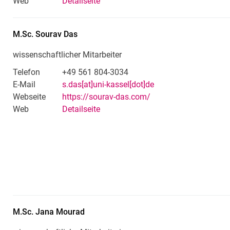
Web
Detailseite
M.Sc.
Sourav
Das
wissenschaftlicher Mitarbeiter
Telefon
+49 561 804-3034
E-Mail
s.das[at]uni-kassel[dot]de
Webseite
https://sourav-das.com/
Web
Detailseite
M.Sc.
Jana
Mourad