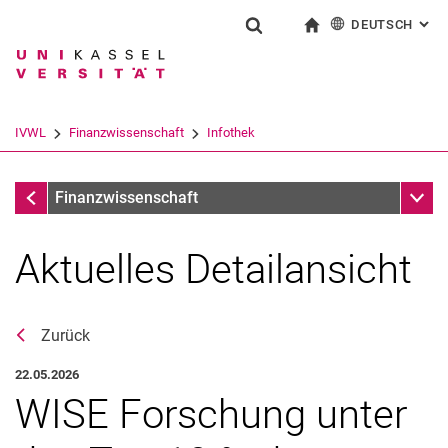
DEUTSCH
: AL
Springe direkt zu: Inhalt
Springe direkt zu: Suche
Springe direkt zu: Hauptnav
zur Startseite
Suchformular
Suchbegriff
English
Suchmaschine
IVWL
Finanzwissenschaft
Infothek
Suchen (öffnet externen Link in einem 
Infothek
Unter
Finanzwissenschaft
Aktuelles Detailansicht
Zurück
22.05.2026
WISE Forschung unter
Aktuelles
Stellenangebote