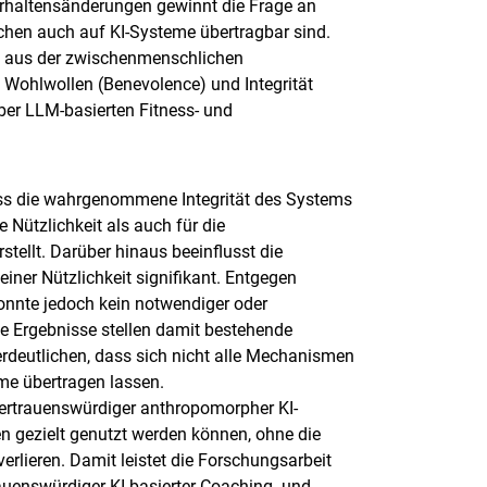
rhaltensänderungen gewinnt die Frage an
en auch auf KI-Systeme übertragbar sind.
e aus der zwischenmenschlichen
, Wohlwollen (Benevolence) und Integrität
ber LLM-basierten Fitness- und
ass die wahrgenommene Integrität des Systems
Nützlichkeit als auch für die
ellt. Darüber hinaus beeinflusst die
er Nützlichkeit signifikant. Entgegen
onnte jedoch kein notwendiger oder
Die Ergebnisse stellen damit bestehende
rdeutlichen, dass sich nicht alle Mechanismen
me übertragen lassen.
 vertrauenswürdiger anthropomorpher KI-
 gezielt genutzt werden können, ohne die
erlieren. Damit leistet die Forschungsarbeit
rauenswürdiger KI-basierter Coaching- und