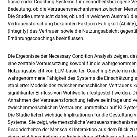
basierender Coaching-Systeme für gesundheitsbezogene Ve
Bedeutung, ob die Vertrauensmechanismen zwischen Mensch
Die Studie untersucht daher, ob und in welchem Ausmaß di
Vertrauensforschung bekannten Faktoren Fähigkeit (Ability)
(Integrity) das Vertrauen sowie die Nutzungsabsicht gegenü
Ernährungscoachings beeinflussen.
Die Ergebnisse der Necessary Condition Analysis zeigen, d
eine zentrale Voraussetzung sowohl für die wahrgenommene 
Nutzungsabsicht von LLM-basierten Coaching-Systemen darst
wahrgenommene Fähigkeit des Systems die Einschätzung sein
etablierter Modelle des zwischenmenschlichen Vertrauens k
signifikanter Einfluss von Wohlwollen festgestellt werden. 
Annahmen der Vertrauensforschung teilweise infrage und ve
zwischenmenschlichen Vertrauens unmittelbar auf KI-Syste
Die Studie liefert wichtige Implikationen für die Gestaltung
Systeme. Sie zeigt, wie menschliche Vertrauensmechanismen
Besonderheiten der Mensch-KI-Interaktion aus dem Blick zu v
einen wichtigen Beitrag zur Entwicklung effektiver und vert