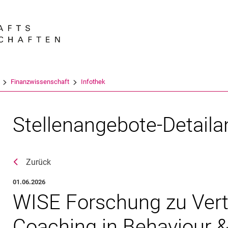
Springe direkt zu: Inhalt
Springe direkt zu: Suche
Springe direkt zu: Hauptnav
Suchmas
Finanzwissenschaft
Infothek
Stellenangebote-Detaila
Zurück
01.06.2026
WISE Forschung zu Vertr
Coaching in Behaviour &