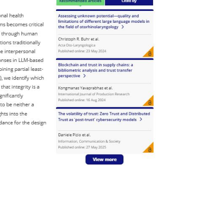
rner Link, öffnet neues Fenster)
en (externer Link, öffnet neues Fenster)
te kopieren