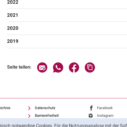
2022
2021
2020
2019
Seite über E-Mail teilen
Seite über WhatsApp teilen (exte
Seite über Facebook teil
Adresse der Sei
Seite teilen:
eichnis
Datenschutz
Externer Link: Univ
Facebook
(öffnet 
Barrierefreiheit
Externer Link: Univ
Instagram
(öffnet 
Transparenter KI-Einsatz
nisch notwendige Cookies. Für die Nutzungsanalyse mit der Sof