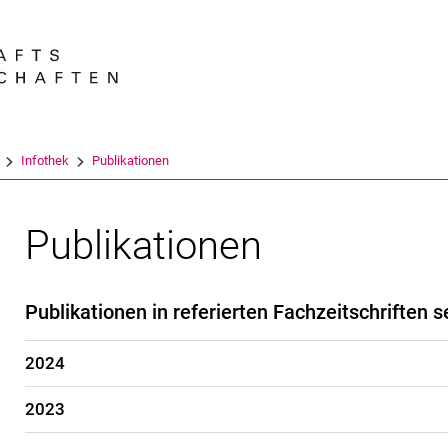
Springe direkt zu: Inhalt
Springe direkt zu: Suche
Springe direkt zu: Hauptnav
Suchmas
Infothek
Publikationen
Publikationen
Publikationen in referierten Fachzeitschriften s
2024
2023