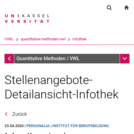
Springe direkt zu: Inhalt
Springe direkt zu: Suche
Springe direkt zu: Hauptnav
zu
Suchformul
Suchbegriff
Suchmaschine
IVWL
quantitative-methoden-vwl
Infothek
Suchen (öffnet externen Link in einem 
Infothek
Unter
Quantitative Methoden / VWL
Stellenangebote-
Detailansicht-Infothek
Zurück
Aktuelles
23.04.2026 |
PERSONALIA
|
INSTITUT FÜR BERUFSBILDUNG
Sprechzeiten