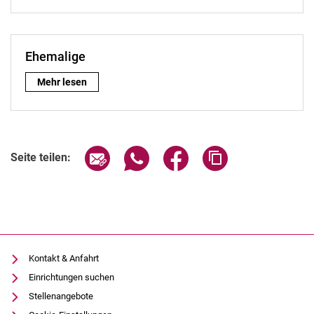
Ehemalige
Ehemalige:
Mehr lesen
Seite über E-Mail teilen
Seite über WhatsApp teilen (exter
Seite über Facebook teile
Adresse der Seite
Seite teilen:
Kontakt & Anfahrt
Einrichtungen suchen
Stellenangebote