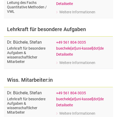
Sekretariat
Leitung des Fachs
Detailseite
Quantitative Methoden /​
Ehemalige
VWL
Weitere Informationen
zu Apl. Prof. Dr. Rainer Voßkamp
Leitung des Fachs Quantitative Met
Lehrkraft für besondere Aufgaben
Dr.
Büchele
,
Stefan
+49 561 804-3035
buechele[at]uni-kassel[dot]de
Lehrkraft für besondere
Aufgaben &
Detailseite
wissenschaftlicher
Mitarbeiter
Weitere Informationen
zu Dr. Stefan Büchele
Lehrkraft für besondere Aufgaben & w
Wiss. Mitarbeiter:in
Dr.
Büchele
,
Stefan
+49 561 804-3035
buechele[at]uni-kassel[dot]de
Lehrkraft für besondere
Aufgaben &
Detailseite
wissenschaftlicher
Mitarbeiter
Weitere Informationen
zu Dr. Stefan Büchele