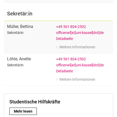
Lehrkraft für besondere Aufgaben & w
Sekretär:in
Müller
,
Bettina
+49 561 804-2502
officevwl[at]uni-kassel[dot]de
Sekretärin
Detailseite
Weitere Informationen
zu Bettina Müller
Sekretärin
Löhle
,
Anette
+49 561 804-2502
officevwl[at]uni-kassel[dot]de
Sekretärin
Detailseite
Weitere Informationen
zu Anette Löhle
Sekretärin
Studentische Hilfskräfte
Studentische Hilfskräfte:
Mehr lesen