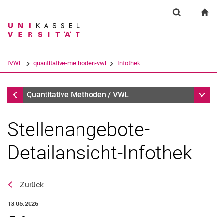
Springe direkt zu: Inhalt
Springe direkt zu: Suche
Springe direkt zu: Hauptnav
zu
Suchformul
Suchbegriff
Suchmaschine
IVWL
quantitative-methoden-vwl
Infothek
Suchen (öffnet externen Link in einem 
Infothek
Unter
Quantitative Methoden / VWL
Stellenangebote-
Detailansicht-Infothek
Zurück
Aktuelles
13.05.2026
Sprechzeiten