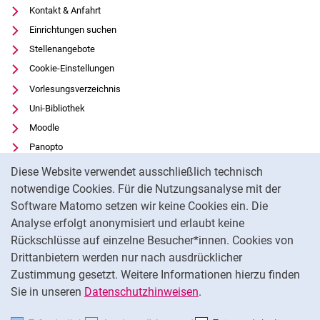
Kontakt & Anfahrt
Einrichtungen suchen
Stellenangebote
Cookie-Einstellungen
Vorlesungsverzeichnis
Uni-Bibliothek
Moodle
Panopto
Cookie-Hinweis
Datenschutz
Diese Website verwendet ausschließlich technisch
Barrierefreiheit
notwendige Cookies. Für die Nutzungsanalyse mit der
Software Matomo setzen wir keine Cookies ein. Die
Transparenter KI-Einsatz
Analyse erfolgt anonymisiert und erlaubt keine
Impressum
Rückschlüsse auf einzelne Besucher*innen. Cookies von
Externer Link: Universität Kassel auf
Facebook
(öffnet neues Fenster)
Drittanbietern werden nur nach ausdrücklicher
Zustimmung gesetzt. Weitere Informationen hierzu finden
Externer Link: Universität Kassel auf
Instagram
(öffnet neues Fenster)
Sie in unseren
Datenschutzhinweisen
.
Na