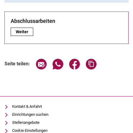
Abschlussarbeiten
Abschlussarbeiten:
Weiter
Seite über E-Mail teilen
Seite über WhatsApp teilen (exter
Seite über Facebook teile
Adresse der Seite
Seite teilen:
Kontakt & Anfahrt
Einrichtungen suchen
Stellenangebote
Cookie-Einstellungen