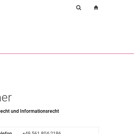
igation
zur Startseite
Suchformular
chine
Suchen (öffnet externen Link in einem neuen Fenst
her
recht und Informationsrecht
elefon
+49 561 804-2186