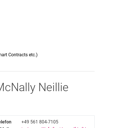
art Contracts etc.)
cNally Neillie
elefon
+49 561 804-7105