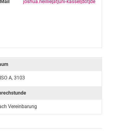
-Mail
joshua.neillie[at]uni-kassel[dot]de
aum
ISO A, 3103
prechstunde
ach Vereinbarung