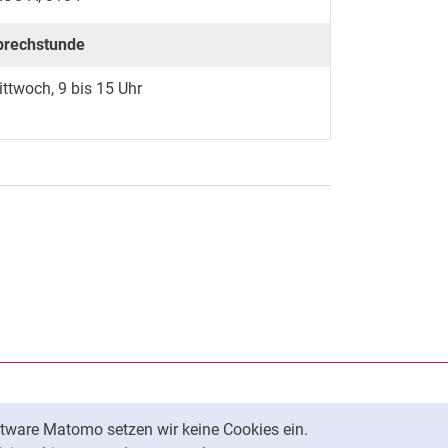
prechstunde
ttwoch, 9 bis 15 Uhr
rner Link, öffnet neues Fenster)
en (externer Link, öffnet neues Fenster)
te kopieren
ersität Kassel auf
neues Fenster)
ersität Kassel auf
neues Fenster)
tware Matomo setzen wir keine Cookies ein.