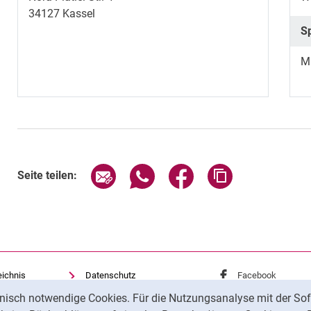
34127
Kassel
S
Mi
Seite über E-Mail teilen
Seite über WhatsApp teilen (exte
Seite über Facebook teil
Adresse der Sei
Seite teilen:
eichnis
Datenschutz
Externer Link: Univ
Facebook
(öffnet 
Barrierefreiheit
Externer Link: Univ
Instagram
(öffnet 
nisch notwendige Cookies. Für die Nutzungsanalyse mit der Sof