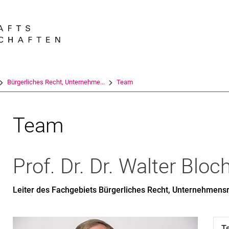
Springe direkt zu: Inhalt
Springe direkt zu: Suche
Springe direkt zu: Hauptnav
Suchmas
Bürgerliches Recht, Unternehme...
Team
Team
Prof. Dr. Dr.
Walter
Bloc
Leiter des Fachgebiets Bürgerliches Recht, Unternehmens
T