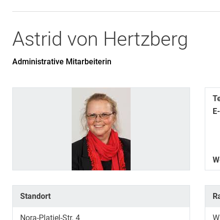
Astrid
von Hertzberg
Administrative Mitarbeiterin
T
E
W
Standort
R
Nora-Platiel-Str. 4
W