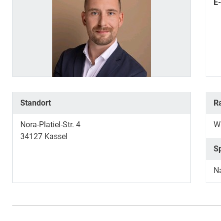
E
Standort
R
Nora-Platiel-Str. 4
W
34127
Kassel
S
N