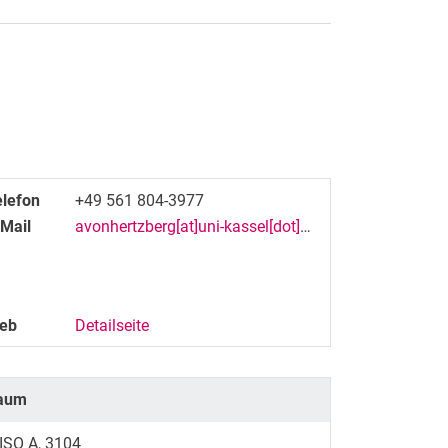
elefon
+49 561 804-3977
-Mail
avonhertzberg[at]uni-kassel[dot]de
eb
Detailseite
aum
ISO A, 3104