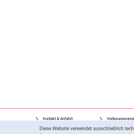
Kontakt & Anfahrt
Vorlesungsverz
Cookie-Hinweis
Einrichtungen suchen
Uni-Bibliothek
Diese Website verwendet ausschließlich tech