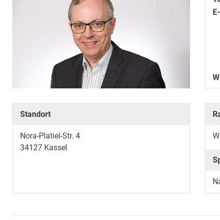
E
W
Standort
R
Nora-Platiel-Str. 4
W
34127
Kassel
S
N