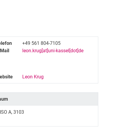
elefon
+49 561 804-7105
-Mail
leon.krug[at]uni-kassel[dot]de
ebsite
Leon Krug
aum
ISO A, 3103