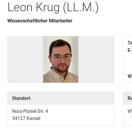
Leon
Krug
(
LL.M.
)
Wissenschaftlicher Mitarbeiter
T
E
W
Standort
R
Nora-Platiel-Str. 4
W
34127
Kassel