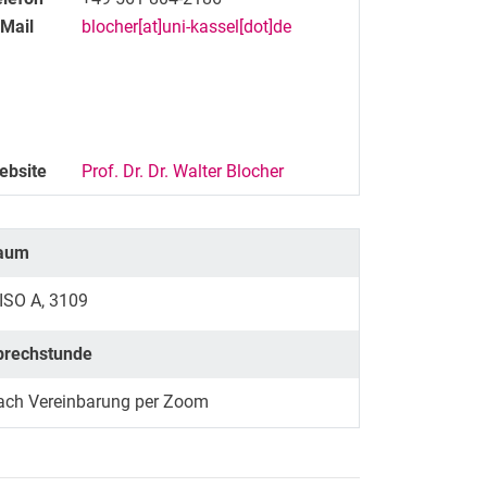
-Mail
blocher[at]uni-kassel[dot]de
ebsite
Prof. Dr. Dr. Walter Blocher
aum
ISO A, 3109
prechstunde
ach Vereinbarung per Zoom