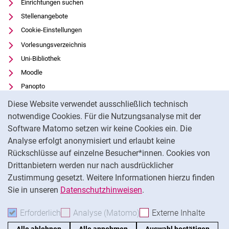
Einrichtungen suchen
Stellenangebote
Cookie-Einstellungen
Vorlesungsverzeichnis
Uni-Bibliothek
Moodle
Panopto
Cookie-Hinweis
Datenschutz
Diese Website verwendet ausschließlich technisch
Barrierefreiheit
notwendige Cookies. Für die Nutzungsanalyse mit der
Software Matomo setzen wir keine Cookies ein. Die
Transparenter KI-Einsatz
Analyse erfolgt anonymisiert und erlaubt keine
Impressum
Rückschlüsse auf einzelne Besucher*innen. Cookies von
Externer Link: Universität Kassel auf
Facebook
(öffnet neues Fenster)
Drittanbietern werden nur nach ausdrücklicher
Zustimmung gesetzt. Weitere Informationen hierzu finden
Externer Link: Universität Kassel auf
Instagram
(öffnet neues Fenster)
Sie in unseren
Datenschutzhinweisen
.
Na
Erforderlich
Erforderliche Cookies akzeptieren
Analyse (Matomo)
Analyse-Cookies akzepti
Externe Inhalte
: Exte