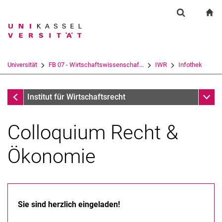
Springe direkt zu: Inhalt
Springe direkt zu: Suche
Springe direkt zu: Hauptnav
zu
Suchformul
Suchbegriff
Suchmaschine
Universität
FB 07 - Wirtschaftswissenschaf...
IWR
Infothek
Suchen (öffnet externen Link in einem 
Infothek
Unter
Institut für Wirtschaftsrecht
Colloquium Recht &
Ökonomie
Sie sind herzlich eingeladen!