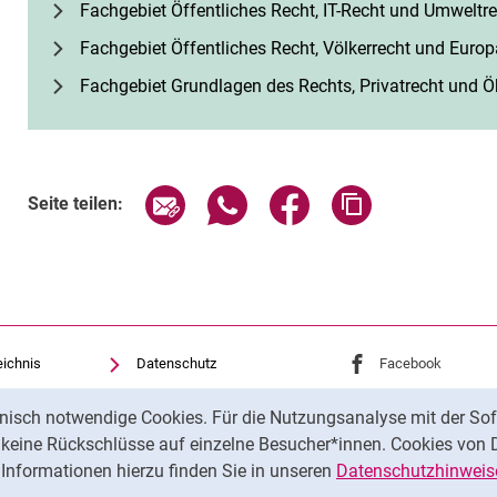
Fachgebiet Öffentliches Recht, IT-Recht und Umweltr
Fachgebiet Öffentliches Recht, Völkerrecht und Euro
Fachgebiet Grundlagen des Rechts, Privatrecht und Ö
Seite über E-Mail teilen
Seite über WhatsApp teilen (exte
Seite über Facebook teil
Adresse der Sei
Seite teilen:
eichnis
Datenschutz
Externer Link: Univ
Facebook
(öffnet 
Barrierefreiheit
Externer Link: Univ
Instagram
(öffnet 
nisch notwendige Cookies. Für die Nutzungsanalyse mit der Sof
Transparenter KI-Einsatz
t keine Rückschlüsse auf einzelne Besucher*innen. Cookies von 
Impressum
Informationen hierzu finden Sie in unseren
Datenschutzhinweis