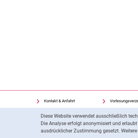
Kontakt & Anfahrt
Vorlesungsverz
Einrichtungen suchen
Uni-Bibliothek
Cookie-Hinweis
Diese Website verwendet ausschließlich tech
Stellenangebote
Moodle
Die Analyse erfolgt anonymisiert und erlaub
Cookie-Einstellungen
Panopto
ausdrücklicher Zustimmung gesetzt. Weitere 