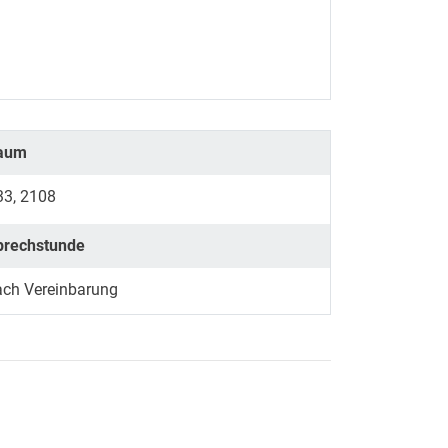
aum
33, 2108
prechstunde
ach Vereinbarung