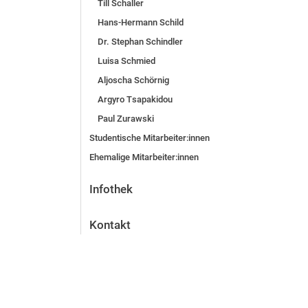
Till Schaller
Hans-Hermann Schild
Dr. Stephan Schindler
Luisa Schmied
Aljoscha Schörnig
Argyro Tsapakidou
Paul Zurawski
Studentische Mit­ar­bei­ter:in­nen
Ehemalige Mit­ar­bei­ter:in­nen
Infothek
Kontakt