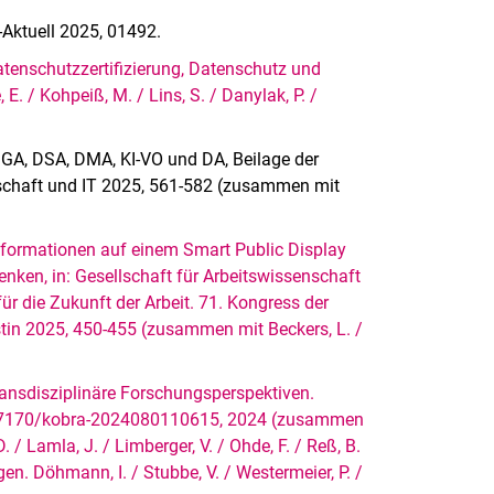
Aktuell 2025, 01492.
tenschutzzertifizierung, Datenschutz und
 / Kohpeiß, M. / Lins, S. / Danylak, P. /
 DGA, DSA, DMA, KI-VO und DA, Beilage der
irtschaft und IT 2025, 561-582 (zusammen mit
nformationen auf einem Smart Public Display
ken, in: Gesellschaft für Arbeitswissenschaft
für die Zukunft der Arbeit. 71. Kongress der
stin 2025, 450-455 (zusammen mit Beckers, L. /
transdisziplinäre Forschungsperspektiven.
10.17170/kobra-2024080110615, 2024 (zusammen
 / Lamla, J. / Limberger, V. / Ohde, F. / Reß, B.
 gen. Döhmann, I. / Stubbe, V. / Westermeier, P. /