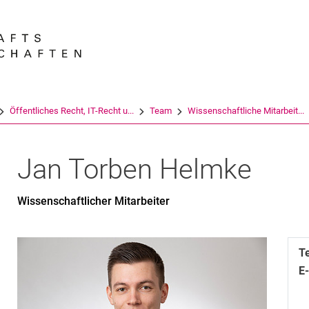
Springe direkt zu: Inhalt
Springe direkt zu: Suche
Springe direkt zu: Hauptnav
Suchmas
Öffentliches Recht, IT-Recht u...
Team
Wissenschaftliche Mit­ar­bei­t...
Jan Torben
Helmke
Wissenschaftlicher Mitarbeiter
T
E