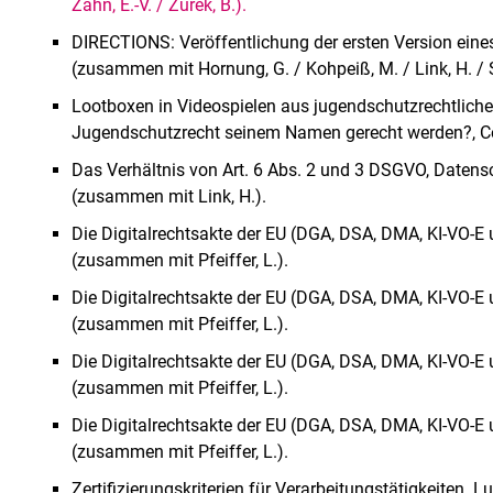
Zahn, E.-V. / Zurek, B.).
DIRECTIONS: Veröffentlichung der ersten Version eines
(zusammen mit Hornung, G. / Kohpeiß, M. / Link, H. / Sc
Lootboxen in Videospielen aus jugendschutzrechtliche
Jugendschutzrecht seinem Namen gerecht werden?, C
Das Verhältnis von Art. 6 Abs. 2 und 3 DSGVO, Datens
(zusammen mit Link, H.).
Die Digitalrechtsakte der EU (DGA, DSA, DMA, KI-VO-E u
(zusammen mit Pfeiffer, L.).
Die Digitalrechtsakte der EU (DGA, DSA, DMA, KI-VO-E un
(zusammen mit Pfeiffer, L.).
Die Digitalrechtsakte der EU (DGA, DSA, DMA, KI-VO-E u
(zusammen mit Pfeiffer, L.).
Die Digitalrechtsakte der EU (DGA, DSA, DMA, KI-VO-E u
(zusammen mit Pfeiffer, L.).
Zertifizierungskriterien für Verarbeitungstätigkeiten. 