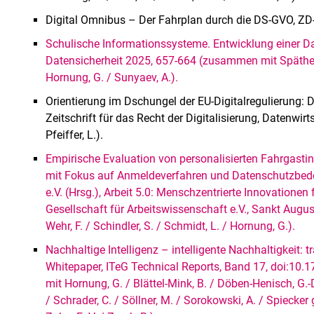
Digital Omnibus – Der Fahrplan durch die DS-GVO, ZD-
Schulische Informationssysteme. Entwicklung einer Da
Datensicherheit 2025, 657-664 (zusammen mit Späthe, E.
Hornung, G. / Sunyaev, A.).
Orientierung im Dschungel der EU-Digitalregulierung:
Zeitschrift für das Recht der Digitalisierung, Datenw
Pfeiffer, L.).
Empirische Evaluation von personalisierten Fahrgasti
mit Fokus auf Anmeldeverfahren und Datenschutzbeden
e.V. (Hrsg.), Arbeit 5.0: Menschzentrierte Innovationen 
Gesellschaft für Arbeitswissenschaft e.V., Sankt Augu
Wehr, F. / Schindler, S. / Schmidt, L. / Hornung, G.).
Nachhaltige Intelligenz – intelligente Nachhaltigkeit: 
Whitepaper, ITeG Technical Reports, Band 17, doi:
mit Hornung, G. / Blättel‐Mink, B. / Döben‐Henisch, G.-D.
/ Schrader, C. / Söllner, M. / Sorokowski, A. / Spiecker