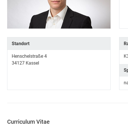
Standort
R
Henschelstraße 4
K
34127
Kassel
S
n
Curriculum Vitae