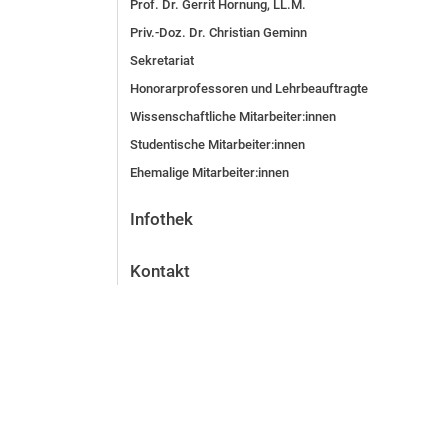
Prof. Dr. Gerrit Hornung, LL.M.
Priv.-Doz. Dr. Christian Geminn
Sekretariat
Honorarprofessoren und Lehrbeauftragte
Wissenschaftliche Mit­ar­bei­ter:in­nen
Studentische Mit­ar­bei­ter:in­nen
Ehemalige Mit­ar­bei­ter:in­nen
Infothek
Kontakt