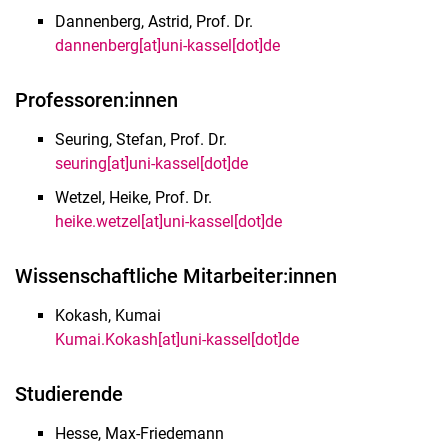
Dannenberg, Astrid, Prof. Dr.
Informationsmanagement
dannenberg[at]uni-kassel[dot]de
Qualitätsmanagement
Kommunikation und Marketing
Professoren:innen
Graduiertenförderung
Fachbereichsrat
Seuring, Stefan, Prof. Dr.
seuring[at]uni-kassel[dot]de
Ausschüsse / Arbeitsgruppen
Gleichstellung
Wetzel, Heike, Prof. Dr.
Fachschaftsrat
heike.wetzel[at]uni-kassel[dot]de
Studentische Initiativen
Wissenschaftliche Mitarbeiter:innen
Alumni
Kokash, Kumai
Kumai.Kokash[at]uni-kassel[dot]de
Stu­die­ren­de
Hesse, Max-Friedemann