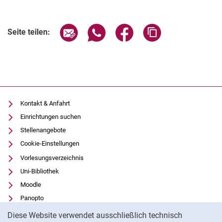
Seite über E-Mail teilen
Seite über WhatsApp teilen (exter
Seite über Facebook teile
Adresse der Seite
Seite teilen:
Kontakt & Anfahrt
Einrichtungen suchen
Stellenangebote
Cookie-Einstellungen
Vorlesungsverzeichnis
Uni-Bibliothek
Moodle
Panopto
Cookie-Hinweis
Datenschutz
Diese Website verwendet ausschließlich technisch