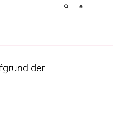
igation
zur Startseite
Suchformular
chine
Suchen (öffnet externen Link in einem neuen Fenst
ufgrund der