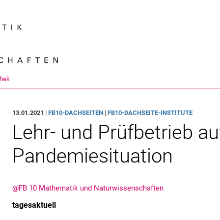
Springe direkt zu: Inhalt
Springe direkt zu: Suche
Springe direkt zu: Hauptnav
Suchmas
thek
13.01.2021 |
FB10-DACHSEITEN
|
FB10-DACHSEITE-INSTITUTE
Lehr- und Prüf­be­trieb a
Pandemiesituation
@FB 10 Mathematik und Naturwissenschaften
tagesaktuell