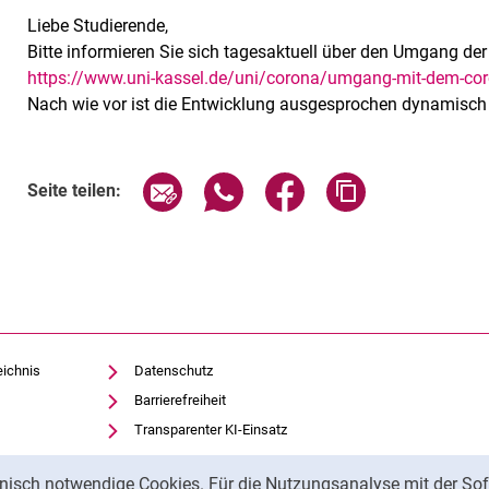
Liebe Studierende,
Bitte informieren Sie sich tagesaktuell über den Um­gang der 
https://www.uni-kassel.de/uni/corona/umgang-mit-dem-cor
Nach wie vor ist die Entwicklung ausgesprochen dynamisch 
Seite über E-Mail teilen
Seite über WhatsApp teilen (exte
Seite über Facebook teil
Adresse der Sei
Seite teilen:
eichnis
Datenschutz
Barrierefreiheit
Transparenter KI-Einsatz
Impressum
nisch notwendige Cookies. Für die Nutzungsanalyse mit der Sof