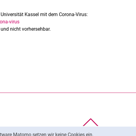
Universität Kassel mit dem Co­ro­na-Virus:
ona-virus
und nicht vorhersehbar.
rner Link, öffnet neues Fenster)
en (externer Link, öffnet neues Fenster)
te kopieren
Nach oben
tware Matomo setzen wir keine Cookies ein.