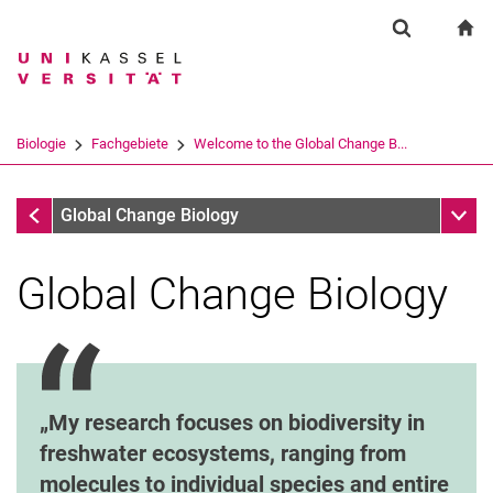
Springe direkt zu: Inhalt
Springe direkt zu: Suche
Springe direkt zu: Hauptnav
zu
Suchformul
Suchbegriff
Suchmaschine
Biologie
Fachgebiete
Welcome to the Global Change B...
Suchen (öffnet externen Link in einem 
Fachgebiete
Unter
Global Change Biology
Global Change Biology
My research focuses on biodiversity in
freshwater ecosystems, ranging from
molecules to individual species and entire