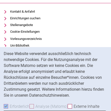
Kontakt & Anfahrt
Einrichtungen suchen
Stellenangebote
Cookie-Einstellungen
Vorlesungsverzeichnis
Uni-Bibliothek
Cookie-Hinweis
Moodle
Diese Website verwendet ausschließlich technisch
Panopto
notwendige Cookies. Für die Nutzungsanalyse mit der
Software Matomo setzen wir keine Cookies ein. Die
Datenschutz
Analyse erfolgt anonymisiert und erlaubt keine
Barrierefreiheit
Rückschlüsse auf einzelne Besucher*innen. Cookies von
Transparenter KI-Einsatz
Drittanbietern werden nur nach ausdrücklicher
Impressum
Zustimmung gesetzt. Weitere Informationen hierzu finden
Sie in unseren Datenschutzhinweisen.
Na
Erforderlich
Erforderliche Cookies akzeptieren
Analyse (Matomo)
Analyse-Cookies akzepti
Externe Inhalte
: Exte