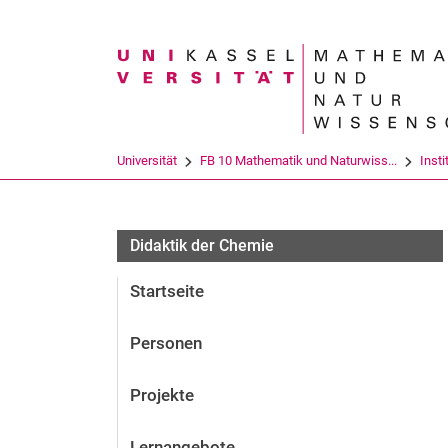
Suchbegriff
Universität
FB 10 Mathematik und Naturwiss...
Insti
Aktuelles und Veranstaltungen für Didaktik
Didaktik der Chemie
Startseite
Personen
Projekte
Lernangebote