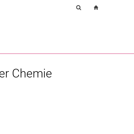
igation
zur Startseite
Suchformular
chine
Suchen (öffnet externen Link in einem neuen Fenst
der Chemie
rner Link, öffnet neues Fenster)
en (externer Link, öffnet neues Fenster)
te kopieren