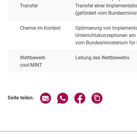
Transfer
Transfer einer Implementati
(gefördert vom Bundesminis
Chemie im Kontext
Optimierung von Implementat
Unterrichtskonzeptionen am 
vom Bundesministerium für 
Wettbewerb
Leitung des Wettbewerbs
cool:MINT
Seite über E-Mail teilen
Seite über WhatsApp teilen (exte
Seite über Facebook teil
Adresse der Sei
Seite teilen: