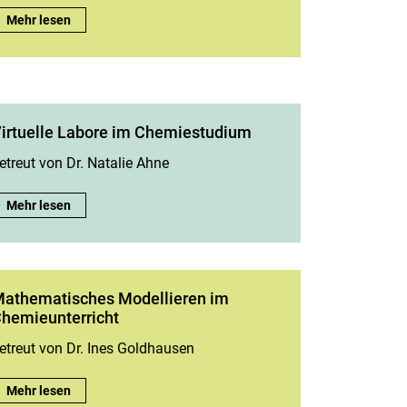
Individualisiertes Lernen – i.Do:
Mehr lesen
irtuelle Labore im Chemiestudium
etreut von Dr. Natalie Ahne
Virtuelle Labore im Chemiestudium:
Mehr lesen
athematisches Modellieren im
hemieunterricht
etreut von Dr. Ines Goldhausen
Mathematisches Modellieren im Chemieunterricht:
Mehr lesen