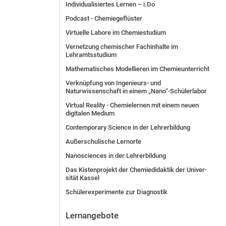
Individualisiertes Lernen – i.Do
Podcast - Chemiegeflüster
Virtuelle Labore im Chemiestudium
Vernetzung chemischer Fachinhalte im
Lehramtsstudium
Mathematisches Modellieren im Chemieunterricht
Verknüpfung von Ingenieurs- und
Naturwissenschaft in einem „Nano“-Schülerlabor
Virtual Reality - Chemielernen mit einem neuen
digitalen Medium
Contemporary Science in der Lehrerbildung
Außerschulische Lernorte
Nanosciences in der Lehrerbildung
Das Kis­ten­pro­jekt der Che­mie­di­dak­tik der Uni­ver­
si­tät Kas­sel
Schülerexperimente zur Diagnostik
Lernangebote