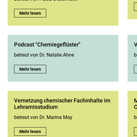
Aspekte der Nachhaltigkeit im Chemiestudium :
Mehr lesen
Podcast "Chemiegeflüster"
V
betreut von Dr. Natalie Ahne
b
Podcast "Chemiegeflüster":
Mehr lesen
Ver­net­zung che­mi­scher Fach­in­hal­te im
M
Lehr­amts­stu­di­um
C
betreut von Dr. Marina May
b
Ver­net­zung che­mi­scher Fach­in­hal­te im Lehr­amts­stu­di­um:
Mehr lesen