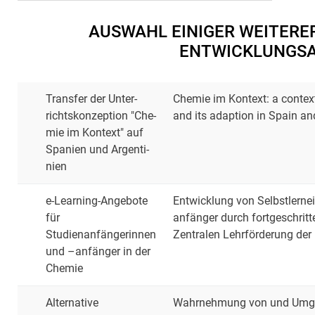
AUSWAHL EINIGER WEITERE
ENTWICKLUNGSA
Trans­fer der Un­ter­
Chemie im Kontext: a contex
richts­kon­zep­ti­on "Che­
and its adaption in Spain an
mie im Kon­text" auf
Spa­ni­en und Ar­gen­ti­
ni­en
e-Learning-Angebote
Entwicklung von Selbstlerne
für
anfänger durch fortgeschrit
Studienanfängerinnen
Zentralen Lehrförderung der 
und –anfänger in der
Chemie
Alternative
Wahrnehmung von und Umgang