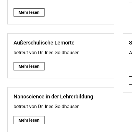
Hinter den Kulissen: Virtual Reality - Chemielernen mit ein
Mehr lesen
Au­ßer­schu­li­sche Lern­or­te
S
betreut von Dr. Ines Goldhausen
A
Au­ßer­schu­li­sche Lern­or­te:
Mehr lesen
Nanoscience in der Lehrerbildung
betreut von Dr. Ines Goldhausen
Nanoscience in der Lehrerbildung:
Mehr lesen