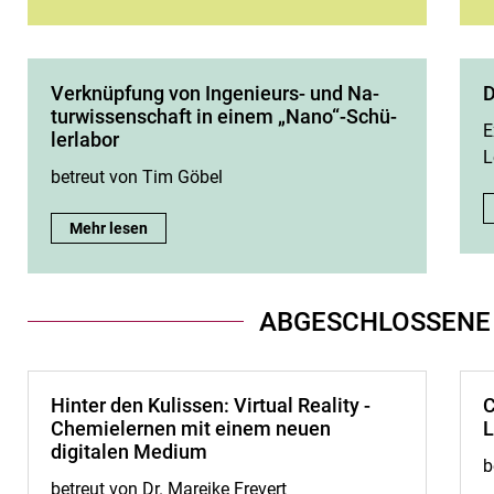
Ver­knüp­fung von In­ge­nieurs- und Na­
D
tur­wis­sen­schaft in ei­nem „Na­no“-Schü­
E
ler­la­bor
L
betreut von Tim Göbel
Ver­knüp­fung von In­ge­nieurs- und Na­tur­wis­sen­schaft in ei­ne
Mehr lesen
ABGESCHLOSSENE
Hinter den Kulissen: Virtual Reality -
C
Chemielernen mit einem neuen
L
digitalen Medium
b
betreut von Dr. Mareike Frevert