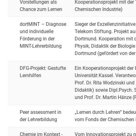
Vorstellungen als
Kooperationsprojekt mit der
Chance zum Lernen
Chemischen Industrie)
dortMINT – Diagnose
Sieger der Exzellenzinitiati
und individuelle
Telekom Stiftung. Projekt au
Förderung in der
Dortmund. Kooperation mit d
MINT-Lehrerbildung
Physik, Didaktik der Biologi
Dortmund (gefördert von der
DFG-Projekt: Gestufte
Ein Kooperationsprojekt der 
Lernhilfen
Universität Kassel. Verantwor
Prof. Dr. Rita Wodzinski un
Didaktik) sowie Dipl.Psych.
und Prof. Dr. Martin Hänze (
Peer assessment in
„Lernen durch Lehren“ bedeut
der Lehrerbildung
vom Fonds der Chemischen I
Chemie im Kontext -
Vom Innovationsprojekt zu n