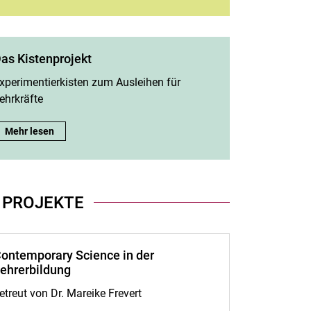
as Kistenprojekt
xperimentierkisten zum Ausleihen für
ehrkräfte
Das Kistenprojekt:
Mehr lesen
m „Na­no“-Schü­ler­la­bor:
 PROJEKTE
ontemporary Science in der
ehrerbildung
etreut von Dr. Mareike Frevert