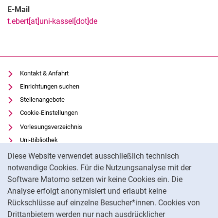
E-Mail
t.ebert[at]uni-kassel[dot]de
Kontakt & Anfahrt
Einrichtungen suchen
Stellenangebote
Cookie-Einstellungen
Vorlesungsverzeichnis
Uni-Bibliothek
Cookie-Hinweis
Moodle
Diese Website verwendet ausschließlich technisch
Panopto
notwendige Cookies. Für die Nutzungsanalyse mit der
Software Matomo setzen wir keine Cookies ein. Die
Datenschutz
Analyse erfolgt anonymisiert und erlaubt keine
Barrierefreiheit
Rückschlüsse auf einzelne Besucher*innen. Cookies von
Transparenter KI-Einsatz
Drittanbietern werden nur nach ausdrücklicher