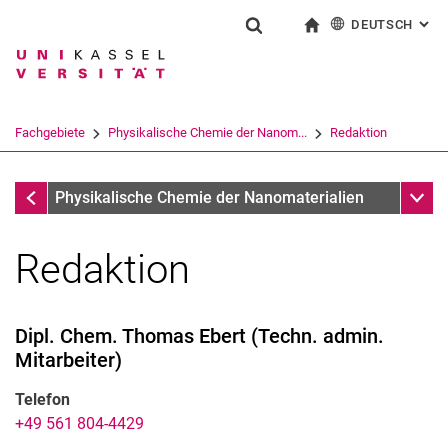
DEUTSCH
: AL
Springe direkt zu: Inhalt
Springe direkt zu: Suche
Springe direkt zu: Hauptnav
zur Startseite
Suchformular
Suchbegriff
English
Suchmaschine
Fachgebiete
Physikalische Chemie der Nanom...
Redaktion
Suchen (öffnet externen Link in einem 
Fachgebiete
Unter
Physikalische Chemie der Nanomaterialien
Redaktion
Dipl. Chem.
Thomas
Ebert
(
Techn. admin.
Mitarbeiter
)
Telefon
+49 561 804-4429