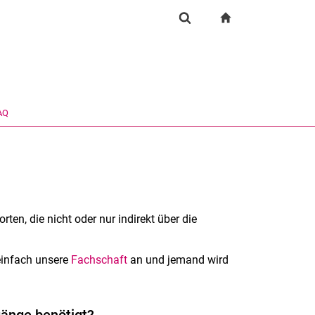
igation
zur Startseite
Suchformular
chine
Suchen (öffnet externen Link in einem neuen Fenst
AQ
ten, die nicht oder nur indirekt über die
einfach unsere
Fachschaft
an und jemand wird