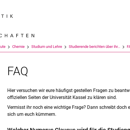
Springe direkt zu: Inhalt
Springe direkt zu: Suche
Springe direkt zu: Hauptnav
Suchmas
tute
Chemie
Studium und Lehre
Studierende berichten über ihr...
F
FAQ
Hier versuchen wir eure häufigst gestellen Fragen zu beantwor
offiziellen Seiten der Universität Kassel zu klären sind.
Vermisst ihr noch eine wichtige Frage? Dann schreibt doch 
sich um euch kümmern.