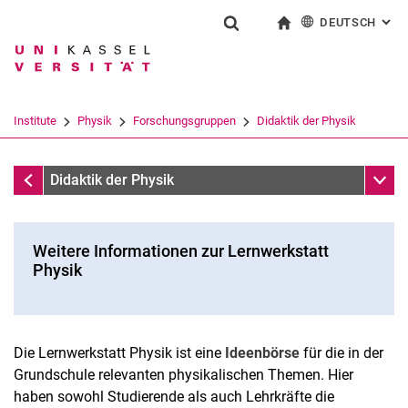
DEUTSCH
: AL
Springe direkt zu: Inhalt
Springe direkt zu: Suche
Springe direkt zu: Hauptnav
zur Startseite
Suchformular
Suchbegriff
English
Suchmaschine
Institute
Physik
Forschungsgruppen
Didaktik der Physik
Suchen (öffnet externen Link in einem 
Lernwerkstatt Physik - PHYSIK FÜR KIDS
Unter
Didaktik der Physik
Weitere Informationen zur Lernwerkstatt
Physik
Die Lernwerkstatt Physik ist eine
Ideenbörse
für die in der
Grundschule relevanten physikalischen Themen. Hier
haben sowohl Studierende als auch Lehrkräfte die