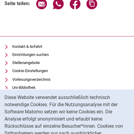
Seite über E-Mail teilen
Seite über WhatsApp teilen (exter
Seite über Facebook teile
Adresse der Seite
Seite teilen:
Kontakt & Anfahrt
Einrichtungen suchen
Stellenangebote
Cookie-Einstellungen
Vorlesungsverzeichnis
Uni-Bibliothek
Cookie-Hinweis
Moodle
Diese Website verwendet ausschließlich technisch
Panopto
notwendige Cookies. Für die Nutzungsanalyse mit der
Software Matomo setzen wir keine Cookies ein. Die
Datenschutz
Analyse erfolgt anonymisiert und erlaubt keine
Barrierefreiheit
Rückschlüsse auf einzelne Besucher*innen. Cookies von
Transparenter KI-Einsatz
Drittanbietern werden nur nach ausdrücklicher