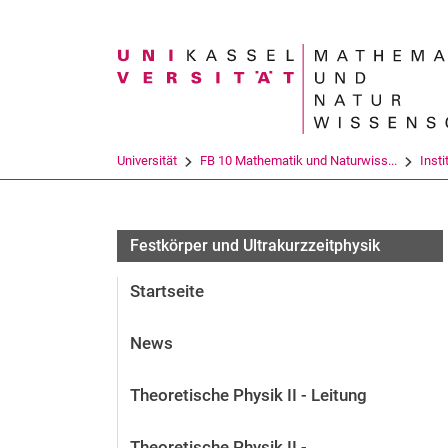
Suchbegriff
Universität
FB 10 Mathematik und Naturwiss...
Insti
Aktuelles und Veranstaltungen - Festkörper 
Festkörper und Ultrakurzzeitphysik
Startseite
News
Theoretische Physik II - Leitung
Theoretische Physik II -