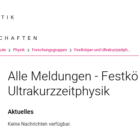
Springe direkt zu: Inhalt
Springe direkt zu: Suche
Springe direkt zu: Hauptnav
Suchmas
tute
Physik
Forschungsgruppen
Festkörper und Ultrakurzzeitph...
Alle Meldungen - Festkö
und Ultrakurzzeitphysik
Ultrakurzzeitphysik
Aktuelles
Keine Nachrichten verfügbar.