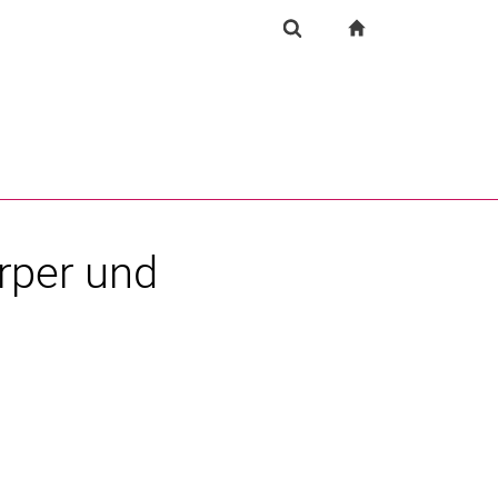
igation
zur Startseite
Suchformular
chine
Suchen (öffnet externen Link in einem neuen Fenst
rper und