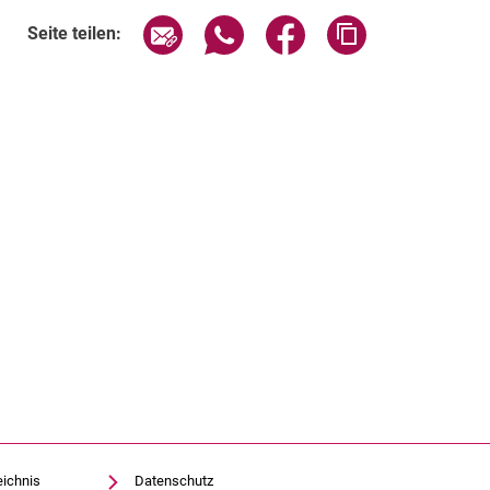
Seite über E-Mail teilen
Seite über WhatsApp teilen (exte
Seite über Facebook teil
Adresse der Sei
Seite teilen:
eichnis
Datenschutz