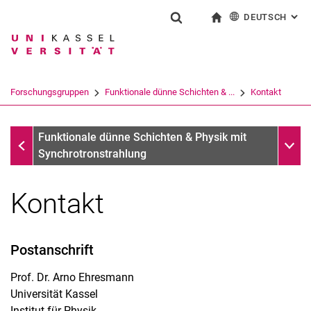
DEUTSCH
: AL
Springe direkt zu: Inhalt
Springe direkt zu: Suche
Springe direkt zu: Hauptnav
zur Startseite
Suchformular
Suchbegriff
English
Suchmaschine
Forschungsgruppen
Funktionale dünne Schichten & ...
Kontakt
Suchen (öffnet externen Link in einem 
Forschungsgruppen
Unter
Funktionale dünne Schichten & Physik mit
Synchrotronstrahlung
Kontakt
Postanschrift
Prof. Dr. Arno Ehresmann
Universität Kassel
Institut für Physik