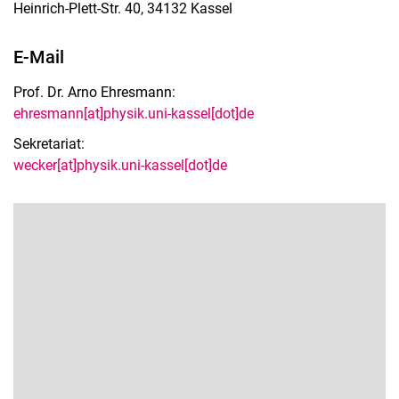
Heinrich-Plett-Str. 40, 34132 Kassel
E-Mail
Prof. Dr. Arno Ehresmann:
ehresmann[at]physik.uni-kassel[dot]de
Sekretariat:
wecker[at]physik.uni-kassel[dot]de