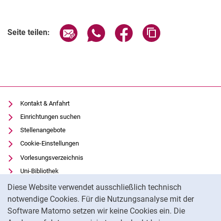
Seite über E-Mail teilen
Seite über WhatsApp teilen (exter
Seite über Facebook teile
Adresse der Seite
Seite teilen:
Kontakt & Anfahrt
Einrichtungen suchen
Stellenangebote
Cookie-Einstellungen
Vorlesungsverzeichnis
Uni-Bibliothek
Cookie-Hinweis
Moodle
Diese Website verwendet ausschließlich technisch
Panopto
notwendige Cookies. Für die Nutzungsanalyse mit der
Software Matomo setzen wir keine Cookies ein. Die
Datenschutz