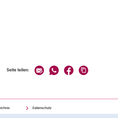
Seite über E-Mail teilen
Seite über WhatsApp teilen (exte
Seite über Facebook teil
Adresse der Sei
Seite teilen:
eichnis
Datenschutz
Barrierefreiheit