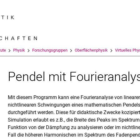
Springe direkt zu: Inhalt
Springe direkt zu: Suche
Springe direkt zu: Hauptnav
Suchmas
tute
Physik
Forschungsgruppen
Oberflächenphysik
Virtuelles Phy
Pendel mit Fourieranaly
Mit diesem Programm kann eine Fourieranalyse von lineare
nichtlinearen Schwingungen eines mathematischen Pendel
durchgeführt werden. Diese für didaktische Zwecke kozipier
Simulation erlaubt es z.B., die Breite des Peaks im Spektrum
Funktion von der Dämpfung zu analysieren oder im nichtlin
Fall die höheren Harmonischen im Spektrum des Fadenpend