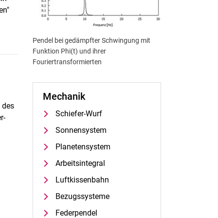
en"
Pendel bei gedämpfter Schwingung mit
Funktion Phi(t) und ihrer
Fouriertransformierten
Mechanik
n des
Schiefer-Wurf
r-
Sonnensystem
Planetensystem
Arbeitsintegral
Luftkissenbahn
Bezugssysteme
Federpendel