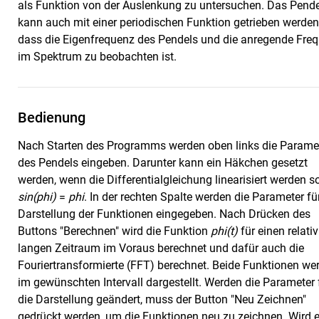
als Funktion von der Auslenkung zu untersuchen. Das Pende
kann auch mit einer periodischen Funktion getrieben werden
dass die Eigenfrequenz des Pendels und die anregende Fre
im Spektrum zu beobachten ist.
Bedienung
Nach Starten des Programms werden oben links die Parame
des Pendels eingeben. Darunter kann ein Häkchen gesetzt
werden, wenn die Differentialgleichung linearisiert werden so
sin(phi)
=
phi
. In der rechten Spalte werden die Parameter fü
Darstellung der Funktionen eingegeben. Nach Drücken des
Buttons "Berechnen" wird die Funktion
phi(t)
für einen relativ
langen Zeitraum im Voraus berechnet und dafür auch die
Fouriertransformierte (FFT) berechnet. Beide Funktionen we
im gewünschten Intervall dargestellt. Werden die Parameter 
die Darstellung geändert, muss der Button "Neu Zeichnen"
gedrückt werden, um die Funktionen neu zu zeichnen. Wird e