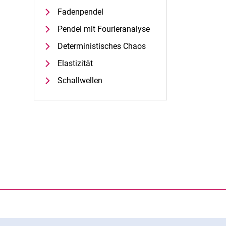
Fadenpendel
Pendel mit Fourieranalyse
Deterministisches Chaos
Elastizität
Schallwellen
rner Link, öffnet neues Fenster)
en (externer Link, öffnet neues Fenster)
te kopieren