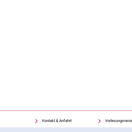
Kontakt & Anfahrt
Vorlesungsverz
Einrichtungen suchen
Uni-Bibliothek
Cookie-Hinweis