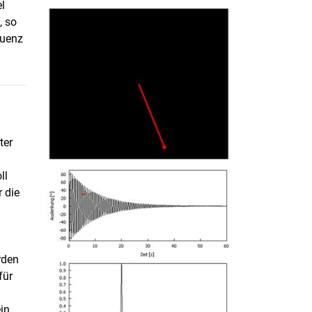
l
, so
quenz
ter
ll
r die
rden
für
in