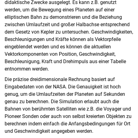
didaktische Zwecke ausgelegt. Es kann z.B. genutzt
Arbeitsintegral
werden, um die Bewegung eines Planeten auf einer
Luftkissenbahn
elliptischen Bahn zu demonstrieren und die Beziehung
Bezugssysteme
zwischen Umlaufzeit und großer Halbachse entsprechend
Federpendel
dem Gesetz von Kepler zu untersuchen. Geschwindigkeiten,
Fadenpendel
Beschleunigungen und Kräfte können als Vektorpfeile
Pendel mit Fourieranalyse
eingeblendet werden und es können die aktuellen
Vektorkomponenten von Position, Geschwindigkeit,
Deterministisches Chaos
Beschleunigung, Kraft und Drehimpuls aus einer Tabelle
Elastizität
entnommen werden.
Schallwellen
Die präzise dreidimensionale Rechnung basiert auf
Eingabedaten von der NASA. Die Genauigkeit ist hoch
genug, um die Umlaufzeiten der Planeten auf Sekunden
genau zu berechnen. Die Simulation erlaubt auch die
Bahnen von berühmten Satelliten wie z.B. die Voyager und
Pioneer Sonden oder auch von selbst kreierten Objekten zu
berechnen indem einfach die Anfangsbedingungen für Ort
und Geschwindigkeit angegeben werden.