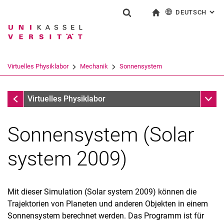
DEUTSCH
: AL
Springe direkt zu: Inhalt
Springe direkt zu: Suche
Springe direkt zu: Hauptnav
zur Startseite
Suchformular
Suchbegriff
English
Suchmaschine
Virtuelles Physiklabor
Mechanik
Sonnensystem
Suchen (öffnet externen Link in einem 
Forschungsgruppen
Unter
Virtuelles Physiklabor
Sonnensystem (Solar
system 2009)
Schiefer-Wurf
Sonnensystem
Sonnensystem-Beispiele
Mit dieser Simulation (Solar system 2009) können die
Anleitung Horizons
Trajektorien von Planeten und anderen Objekten in einem
Planetensystem
Sonnensystem berechnet werden. Das Programm ist für