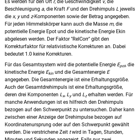
Es werden für den Ort
r
, die Geschwindigkeit
v
, die
Beschleunigung
a
, die Kraft
F
und den Drehimpuls
L
jeweils
die
x
,
y
und
z
-Komponenten sowie der Betrag angegeben.
Für jeden Himmelskörper kann auch die Masse
m
, die
potentielle Energie Epot und die kinetische Energie Ekin
abgelesen werden. Der Faktor "RelCorr" gibt den
Korrekturfaktor für relativistische Korrekturen an. Dabei
bedeutet 1.0 keine Korrekturen.
Für das Gesamtsystem wird die potentielle Energie
E
, die
pot
kinetische Energie
E
und die Gesamtenergie
E
kin
angegeben. Die Gesamtenergie ist eine Erhaltungsgröße.
Auch der Gesamtdrehimpuls ist eine Erhaltungsgröße,
deren drei Komponenten
L
,
L
und
L
erhalten werden. Für
x
y
z
manche Anwendungen ist es hilfreich den Drehimpuls
bezogen auf den Schwerpunkt zu untersuchen. Daher kann
zwischen einer Anzeige der Drehimpulse bezogen auf
Koordinatenursprung oder auf den Schwerpunkt gewählt
werden. Die verstrichene Zeit
t
wird in Tagen, Stunden,
Minuten und Sekunden angezeigt. Falls nur zwei