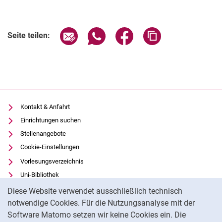
Seite über E-Mail teilen
Seite über WhatsApp teilen (exter
Seite über Facebook teile
Adresse der Seite
Seite teilen:
Kontakt & Anfahrt
Einrichtungen suchen
Stellenangebote
Cookie-Einstellungen
Vorlesungsverzeichnis
Uni-Bibliothek
Cookie-Hinweis
Moodle
Diese Website verwendet ausschließlich technisch
Panopto
notwendige Cookies. Für die Nutzungsanalyse mit der
Software Matomo setzen wir keine Cookies ein. Die
Datenschutz