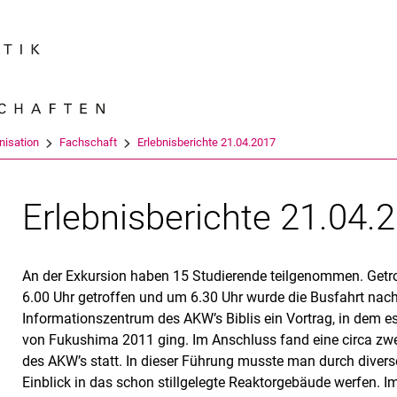
Springe direkt zu: Inhalt
Springe direkt zu: Suche
Springe direkt zu: Hauptnav
Suchmas
nisation
Fachschaft
Erlebnisberichte 21.04.2017
Erlebnisberichte 21.04.
An der Exkursion haben 15 Studierende teilgenommen. Get
6.00 Uhr getroffen und um 6.30 Uhr wurde die Busfahrt nac
Informationszentrum des AKW’s Biblis ein Vortrag, in dem 
von Fukushima 2011 ging. Im Anschluss fand eine circa z
des AKW’s statt. In dieser Führung musste man durch divers
Einblick in das schon stillgelegte Reaktorgebäude werfen. 