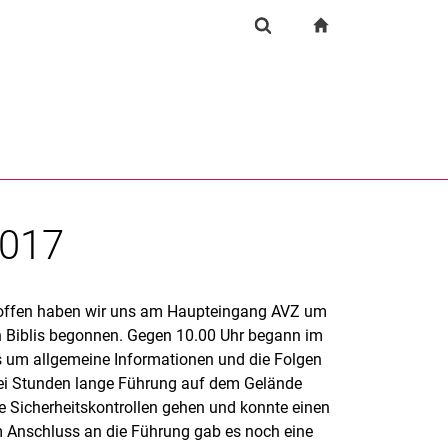
igation
zur Startseite
Suchformular
chine
Suchen (öffnet externen Link in einem neuen Fenst
2017
roffen haben wir uns am Haupteingang AVZ um
h Biblis begonnen. Gegen 10.00 Uhr begann im
es um allgemeine Informationen und die Folgen
wei Stunden lange Führung auf dem Gelände
e Sicherheitskontrollen gehen und konnte einen
Im Anschluss an die Führung gab es noch eine