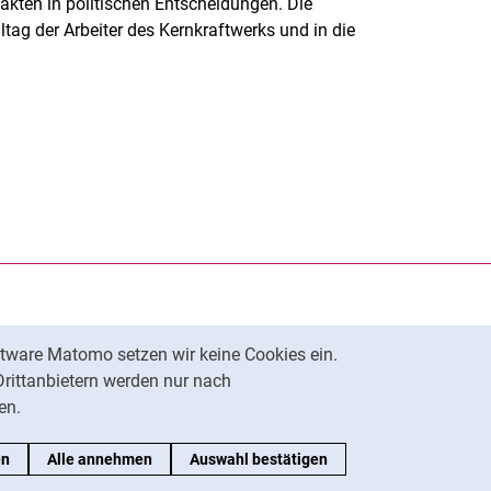
akten in politischen Entscheidungen. Die
tag der Arbeiter des Kernkraftwerks und in die
rner Link, öffnet neues Fenster)
en (externer Link, öffnet neues Fenster)
te kopieren
tware Matomo setzen wir keine Cookies ein.
Nach oben
Drittanbietern werden nur nach
en.
en
Alle annehmen
Auswahl bestätigen