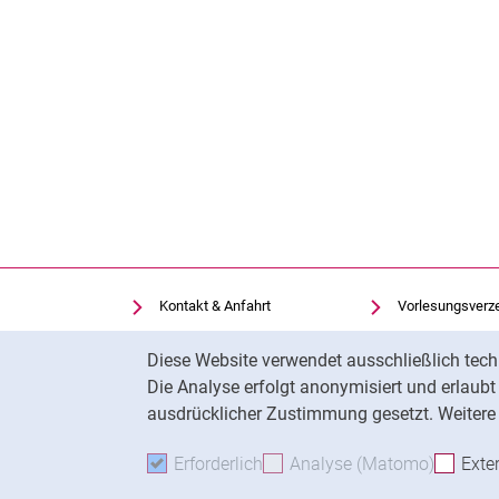
Kontakt & Anfahrt
Vorlesungsverz
Einrichtungen suchen
Uni-Bibliothek
Cookie-Hinweis
Diese Website verwendet ausschließlich tech
Stellenangebote
Moodle
Die Analyse erfolgt anonymisiert und erlaub
Cookie-Einstellungen
Panopto
ausdrücklicher Zustimmung gesetzt. Weitere 
Erforderlich
Erforderliche Cookies akzeptie
Analyse (Matomo)
Analyse
Exte