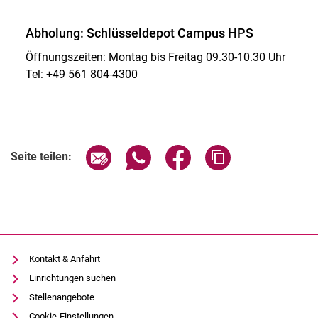
Gremien
Abholung: Schlüsseldepot Campus HPS
Beauftragte
Öffnungszeiten: Montag bis Freitag 09.30-10.30 Uhr
Fachschaft
Tel: +49 561 804-4300
Prüfungsbüro
Informationsbildschirme
Studienbüro
Promotionsbüro FB10
Seite über E-Mail teilen
Seite über WhatsApp teilen (exter
Seite über Facebook teile
Adresse der Seite
Seite teilen:
Gleichstellung am FB10
Medienwerkstatt
Chemikalienlager
Schlüsselausgabe
Kontakt & Anfahrt
Einrichtungen suchen
Stellenangebote
Cookie-Einstellungen