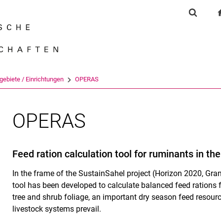
Springe direkt zu: Inhalt
Springe direkt zu: Suche
Springe direkt zu: Hauptnav
Suchfor
Suchmas
gebiete / Einrichtungen
OPERAS
OPERAS
Feed ration calculation tool for ruminants in th
In the frame of the SustainSahel project (Horizon 2020, Gr
tool has been developed to calculate balanced feed rations f
tree and shrub foliage, an important dry season feed resour
livestock systems prevail.