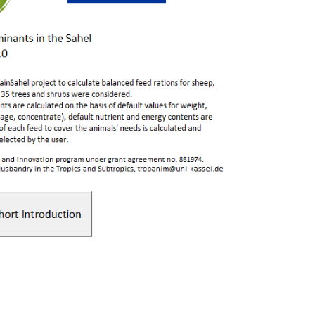
rner Link, öffnet neues Fenster)
en (externer Link, öffnet neues Fenster)
te kopieren