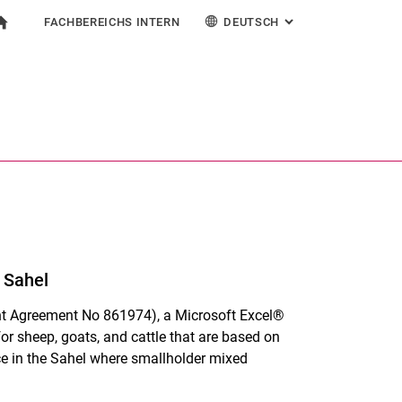
FACHBEREICHS INTERN
DEUTSCH
: ALTERNATIVE SEI
igation
zur Startseite
mular
chine
Für Beschäftigte
English
Suchen (öffnet externen Link in einem neuen Fenst
e Sahel
ant Agreement No 861974), a Microsoft Excel®
or sheep, goats, and cattle that are based on
ce in the Sahel where smallholder mixed