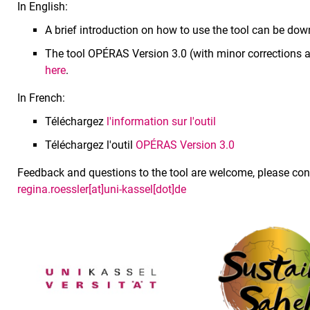
In English:
A brief introduction on how to use the tool can be d
The tool OPÉRAS Version 3.0 (with minor corrections
here
.
In French:
Téléchargez
l'information sur l'outil
Téléchargez l'outil
OPÉRAS Version 3.0
Feedback and questions to the tool are welcome, please co
regina.roessler[at]uni-kassel[dot]de