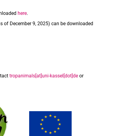
ownloaded
here
.
 as of December 9, 2025) can be downloaded
ntact
tropanimals[at]uni-kassel[dot]de
or