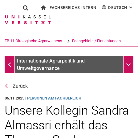
FACHBEREICHS INTERN
DEUTSCH
: AL
Springe direkt zu: Inhalt
Springe direkt zu: Suche
Springe direkt zu: Hauptnav
zur Startseite
Suchformular
Suchbegriff
Für Beschäftigte
English
Suchmaschine
FB 11 Ökologische Agrarwissens...
Fachgebiete / Einrichtungen
Suchen (öffnet externen Link in einem 
Infothek
Unter
Internationale Agrarpolitik und
Umweltgovernance
Zurück
06.11.2025 |
PERSONEN AM FACHBEREICH
Unsere Kollegin Sandra
Almassri erhält das