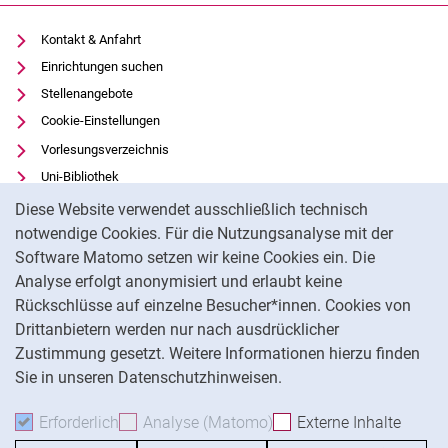
Kontakt & Anfahrt
Einrichtungen suchen
Stellenangebote
Cookie-Einstellungen
Vorlesungsverzeichnis
Uni-Bibliothek
Cookie-Hinweis
Moodle
Diese Website verwendet ausschließlich technisch
Panopto
notwendige Cookies. Für die Nutzungsanalyse mit der
Software Matomo setzen wir keine Cookies ein. Die
Datenschutz
Analyse erfolgt anonymisiert und erlaubt keine
Barrierefreiheit
Rückschlüsse auf einzelne Besucher*innen. Cookies von
Transparenter KI-Einsatz
Drittanbietern werden nur nach ausdrücklicher
Impressum
Zustimmung gesetzt. Weitere Informationen hierzu finden
Sie in unseren Datenschutzhinweisen.
Na
Erforderlich
Erforderliche Cookies akzeptieren
Analyse (Matomo)
Analyse-Cookies akzepti
Externe Inhalte
: Exte