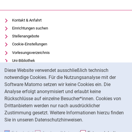
Kontakt & Anfahrt
Einrichtungen suchen
Stellenangebote
Cookie-Einstellungen
Vorlesungsverzeichnis
Uni-Bibliothek
Cookie-Hinweis
Moodle
Diese Website verwendet ausschließlich technisch
Panopto
notwendige Cookies. Für die Nutzungsanalyse mit der
Software Matomo setzen wir keine Cookies ein. Die
Datenschutz
Analyse erfolgt anonymisiert und erlaubt keine
Barrierefreiheit
Rückschlüsse auf einzelne Besucher*innen. Cookies von
Transparenter KI-Einsatz
Drittanbietern werden nur nach ausdrücklicher
Impressum
Zustimmung gesetzt. Weitere Informationen hierzu finden
Sie in unseren Datenschutzhinweisen.
Na