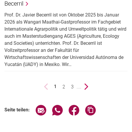
Becerril
Prof. Dr. Javier Becerril ist von Oktober 2025 bis Januar
2026 als Wangari Maathai-Gastprofessor im Fachgebiet
Internationale Agrarpolitik und Umweltpolitik tätig und wird
auch im Masterstudiengang AGES (Agriculture, Ecology
and Societies) unterrichten. Prof. Dr. Becerril ist
Vollzeitprofessor an der Fakultät für
Wirtschaftswissenschaften der Universidad Autónoma de
Yucatán (UADY) in Mexiko. Wir…
vorherige Seite
Seite
2
Seite
3
....
nächste Seite
1
()
Seite über E-Mail teilen
Seite über WhatsApp teilen (exter
Seite über Facebook teile
Adresse der Seite
Seite teilen: