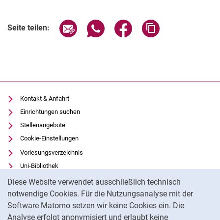
Seite über E-Mail teilen
Seite über WhatsApp teilen (exter
Seite über Facebook teile
Adresse der Seite
Seite teilen:
Kontakt & Anfahrt
Einrichtungen suchen
Stellenangebote
Cookie-Einstellungen
Vorlesungsverzeichnis
Uni-Bibliothek
Cookie-Hinweis
Moodle
Diese Website verwendet ausschließlich technisch
Panopto
notwendige Cookies. Für die Nutzungsanalyse mit der
Software Matomo setzen wir keine Cookies ein. Die
Datenschutz
Analyse erfolgt anonymisiert und erlaubt keine
Barrierefreiheit