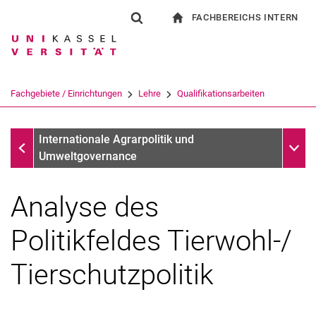
FACHBEREICHS INTERN
Springe direkt zu: Inhalt
Springe direkt zu: Suche
Springe direkt zu: Hauptnav
zur Startseite
Suchformular
Suchbegriff
Für Beschäftigte
Suchmaschine
Fachgebiete / Einrichtungen
Lehre
Qualifikationsarbeiten
Suchen (öffnet externen Link in einem 
Qualifikationsarbeiten
Unter
Internationale Agrarpolitik und
Umweltgovernance
Analyse des
Politikfeldes Tierwohl-/
Tierschutzpolitik
Qualifikationsarbeiten