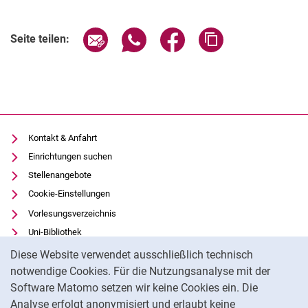
Seite über E-Mail teilen
Seite über WhatsApp teilen (exter
Seite über Facebook teile
Adresse der Seite
Seite teilen:
Kontakt & Anfahrt
Einrichtungen suchen
Stellenangebote
Cookie-Einstellungen
Vorlesungsverzeichnis
Uni-Bibliothek
Cookie-Hinweis
Moodle
Diese Website verwendet ausschließlich technisch
Panopto
notwendige Cookies. Für die Nutzungsanalyse mit der
Software Matomo setzen wir keine Cookies ein. Die
Datenschutz
Analyse erfolgt anonymisiert und erlaubt keine
Barrierefreiheit