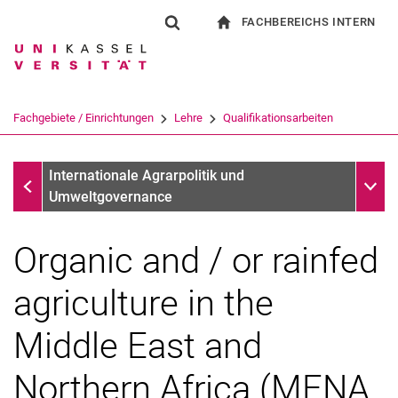
FACHBEREICHS INTERN
Springe direkt zu: Inhalt
Springe direkt zu: Suche
Springe direkt zu: Hauptnav
zur Startseite
Suchformular
Suchbegriff
Für Beschäftigte
Suchmaschine
Fachgebiete / Einrichtungen
Lehre
Qualifikationsarbeiten
Suchen (öffnet externen Link in einem 
Qualifikationsarbeiten
Unter
Internationale Agrarpolitik und
Umweltgovernance
Organic and / or rainfed
agriculture in the
Middle East and
Northern Africa (MENA
Qualifikationsarbeiten