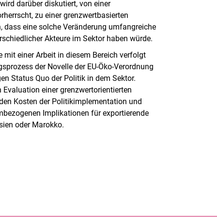
rd darüber diskutiert, von einer
rherrscht, zu einer grenzwertbasierten
, dass eine solche Veränderung umfangreiche
erschiedlicher Akteure im Sektor haben würde.
 mit einer Arbeit in diesem Bereich verfolgt
gsprozess der Novelle der EU-Öko-Verordnung
gen Status Quo der Politik in dem Sektor.
 Evaluation einer grenzwertorientierten
den Kosten der Politikimplementation und
embezogenen Implikationen für exportierende
esien oder Marokko.
rner Link, öffnet neues Fenster)
en (externer Link, öffnet neues Fenster)
te kopieren