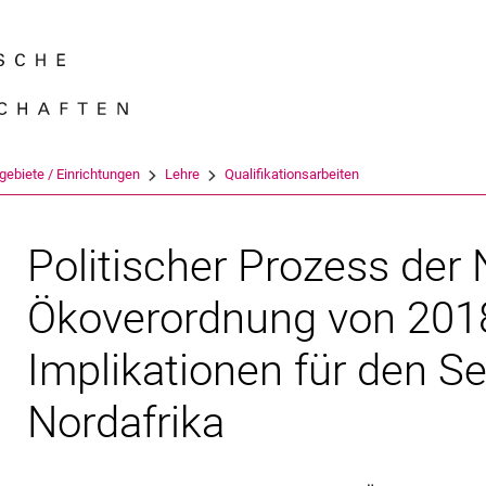
Springe direkt zu: Inhalt
Springe direkt zu: Suche
Springe direkt zu: Hauptnav
Suchmas
gebiete / Einrichtungen
Lehre
Qualifikationsarbeiten
Politischer Prozess der 
Ökoverordnung von 2018
Implikationen für den S
Nordafrika