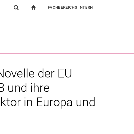
FACHBEREICHS INTERN
igation
zur Startseite
Suchformular
chine
Für Beschäftigte
Suchen (öffnet externen Link in einem neuen Fenst
Novelle der EU
 und ihre
ektor in Europa und