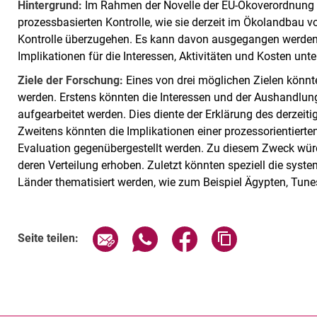
Hintergrund:
Im Rahmen der Novelle der EU-Ökoverordnung wi
prozessbasierten Kontrolle, wie sie derzeit im Ökolandbau vo
Kontrolle überzugehen. Es kann davon ausgegangen werden
Implikationen für die Interessen, Aktivitäten und Kosten unt
Ziele der Forschung:
Eines von drei möglichen Zielen könnte
werden. Erstens könnten die Interessen und der Aushandlun
aufgearbeitet werden. Dies diente der Erklärung des derzeiti
Zweitens könnten die Implikationen einer prozessorientierten
Evaluation gegenübergestellt werden. Zu diesem Zweck wür
deren Verteilung erhoben. Zuletzt könnten speziell die syst
Länder thematisiert werden, wie zum Beispiel Ägypten, Tun
Seite über E-Mail teilen
Seite über WhatsApp teilen (exte
Seite über Facebook teil
Adresse der Sei
Seite teilen: