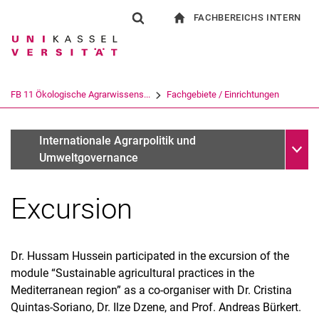
FACHBEREICHS INTERN
Springe direkt zu: Inhalt
Springe direkt zu: Suche
Springe direkt zu: Hauptnav
zur Startseite
Suchformular
Suchbegriff
Für Beschäftigte
Suchmaschine
FB 11 Ökologische Agrarwissens...
Fachgebiete / Einrichtungen
Suchen (öffnet externen Link in einem 
Unter
Startseite alt
Internationale Agrarpolitik und
Umweltgovernance
Excursion
Dr. Hussam Hussein participated in the excursion of the
module “Sustainable agricultural practices in the
Mediterranean region” as a co-organiser with Dr. Cristina
Quintas-Soriano, Dr. Ilze Dzene, and Prof. Andreas Bürkert.