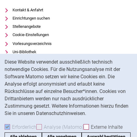
Kontakt & Anfahrt
Einrichtungen suchen
Stellenangebote
Cookie-Einstellungen
Vorlesungsverzeichnis
Uni-Bibliothek
Cookie-Hinweis
Moodle
Diese Website verwendet ausschließlich technisch
Panopto
notwendige Cookies. Für die Nutzungsanalyse mit der
Software Matomo setzen wir keine Cookies ein. Die
Datenschutz
Analyse erfolgt anonymisiert und erlaubt keine
Barrierefreiheit
Rückschlüsse auf einzelne Besucher*innen. Cookies von
Transparenter KI-Einsatz
Drittanbietern werden nur nach ausdrücklicher
Impressum
Zustimmung gesetzt. Weitere Informationen hierzu finden
Sie in unseren Datenschutzhinweisen.
Na
Erforderlich
Erforderliche Cookies akzeptieren
Analyse (Matomo)
Analyse-Cookies akzepti
Externe Inhalte
: Exte
Alle ablehnen
Alle annehmen
Auswahl bestätigen