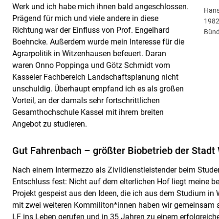
Werk und ich habe mich ihnen bald angeschlossen.
Hans
Prägend für mich und viele andere in diese
1982
Richtung war der Einfluss von Prof. Engelhard
Bünd
Boehncke. Außerdem wurde mein Interesse für die
Agrarpolitik in Witzenhausen befeuert. Daran
waren Onno Poppinga und Götz Schmidt vom
Kasseler Fachbereich Landschaftsplanung nicht
unschuldig. Überhaupt empfand ich es als großen
Vorteil, an der damals sehr fortschrittlichen
Gesamthochschule Kassel mit ihrem breiten
Angebot zu studieren.
Gut Fahrenbach – größter Biobetrieb der Stad
Nach einem Intermezzo als Zivildienstleistender beim Stud
Entschluss fest: Nicht auf dem elterlichen Hof liegt meine b
Projekt gespeist aus den Ideen, die ich aus dem Studium
mit zwei weiteren Kommiliton*innen haben wir gemeinsam a
LF ins Leben gerufen und in 35 Jahren zu einem erfolgreichen