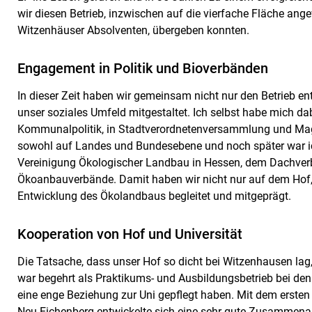
wir diesen Betrieb, inzwischen auf die vierfache Fläche a
Witzenhäuser Absolventen, übergeben konnten.
Engagement in Politik und Bioverbänden
In dieser Zeit haben wir gemeinsam nicht nur den Betrieb ent
unser soziales Umfeld mitgestaltet. Ich selbst habe mich da
Kommunalpolitik, in Stadtverordnetenversammlung und Magi
sowohl auf Landes und Bundesebene und noch später war ic
Vereinigung Ökologischer Landbau in Hessen, dem Dachverb
Ökoanbauverbände. Damit haben wir nicht nur auf dem Hof, 
Entwicklung des Ökolandbaus begleitet und mitgeprägt.
Kooperation von Hof und Universität
Die Tatsache, dass unser Hof so dicht bei Witzenhausen lag,
war begehrt als Praktikums- und Ausbildungsbetrieb bei den
eine enge Beziehung zur Uni gepflegt haben. Mit dem ersten
Neu-Eichenberg entwickelte sich eine sehr gute Zusammena