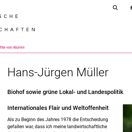
Springe direkt zu: Inhalt
Springe direkt zu: Suche
Springe direkt zu: Hauptnav
Suchfor
Suchmas
chte von Alumni
Hans-Jürgen Müller
Biohof sowie grüne Lokal- und Landespolitik
Internationales Flair und Weltoffenheit
Als zu Beginn des Jahres 1978 die Entscheidung
gefallen war, dass ich meine landwirtschaftliche