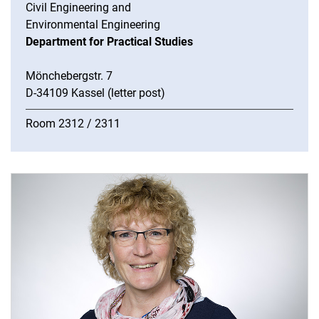
UNI - Berufspraktische Studien
Civil Engineering and
Engineering internship
Environmental Engineering
Department for Practical Studies
Dates/Lectures
Practice Space Offers
Mönchebergstr. 7
Propaedeutics mathematics
D-34109 Kassel (letter post)
Quality management
A-Z Sitemap
Room 2312 / 2311