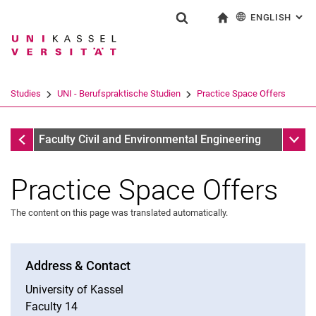
ENGLISH
: AL
Jump directly to: content
Jump directly to: search
Jump directly to: main navi
To start page
Show search form
Search term
Deutsch
Search engine
Studies
UNI - Berufspraktische Studien
Practice Space Offers
Search (opens an external link in a ne
UNI - Berufspraktische Studien
Sub n
Faculty Civil and Environmental Engineering
Practice Space Offers
The content on this page was translated automatically.
Study Service
Address & Contact
Study programs
University of Kassel
Consulting services
Faculty 14