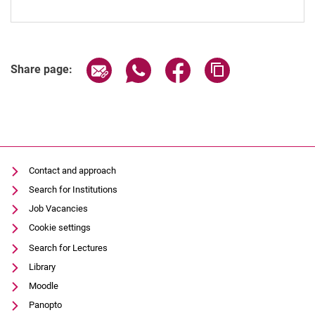
Share page via email
Share page via WhatsApp (extern
Share page via Facebook 
Copy page addres
Share page:
Contact and approach
Search for Institutions
Job Vacancies
Cookie settings
Search for Lectures
Library
Moodle
Panopto