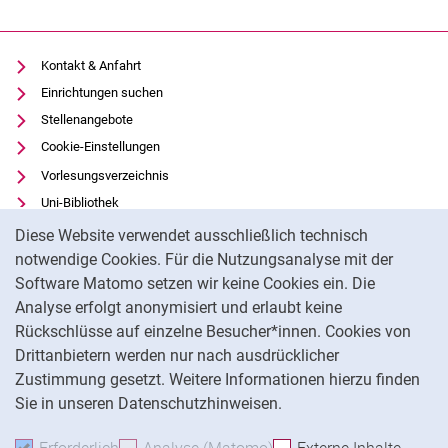
Kontakt & Anfahrt
Einrichtungen suchen
Stellenangebote
Cookie-Einstellungen
Vorlesungsverzeichnis
Uni-Bibliothek
Cookie-Hinweis
Moodle
Diese Website verwendet ausschließlich technisch
Panopto
notwendige Cookies. Für die Nutzungsanalyse mit der
Software Matomo setzen wir keine Cookies ein. Die
Datenschutz
Analyse erfolgt anonymisiert und erlaubt keine
Barrierefreiheit
Rückschlüsse auf einzelne Besucher*innen. Cookies von
Transparenter KI-Einsatz
Drittanbietern werden nur nach ausdrücklicher
Impressum
Zustimmung gesetzt. Weitere Informationen hierzu finden
Sie in unseren Datenschutzhinweisen.
Na