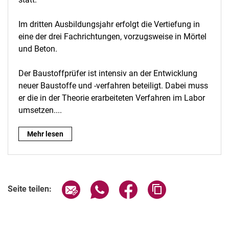
Im dritten Ausbildungsjahr erfolgt die Vertiefung in
eine der drei Fachrichtungen, vorzugsweise in Mörtel
und Beton.
Der Baustoffprüfer ist intensiv an der Entwicklung
neuer Baustoffe und -verfahren beteiligt. Dabei muss
er die in der Theorie erarbeiteten Verfahren im Labor
umsetzen....
Ausbildungsbetrieb:
Mehr lesen
Seite über E-Mail teilen
Seite über WhatsApp teilen (exter
Seite über Facebook teile
Adresse der Seite
Seite teilen: