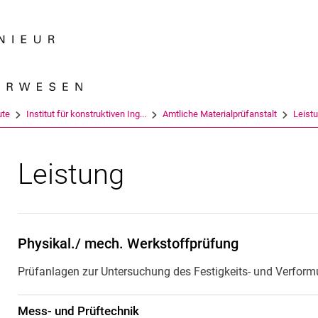
Springe direkt zu: Inhalt
Springe direkt zu: Suche
Springe direkt zu: Hauptnav
Suchmas
ute
Institut für konstruktiven Ing...
Amtliche Materialprüfanstalt
Leist
Leistung
Phy­si­kal./ mech. Werk­stoff­prü­fung
Prüfanlagen zur Untersuchung des Festigkeits- und Verform
Mess- und Prüftechnik