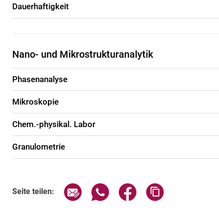
Dauerhaftigkeit
Nano- und Mikrostrukturanalytik
Phasenanalyse
Mikroskopie
Chem.-physikal. Labor
Granulometrie
Seite über E-Mail teilen
Seite über WhatsApp teilen (exte
Seite über Facebook teil
Adresse der Sei
Seite teilen: