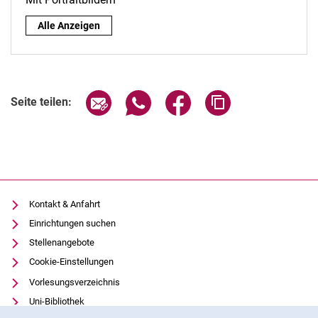
Nach Rolle:
Alle Anzeigen
Seite über E-Mail teilen
Seite über WhatsApp teilen (exter
Seite über Facebook teile
Adresse der Seite
Seite teilen:
Kontakt & Anfahrt
Einrichtungen suchen
Stellenangebote
Cookie-Einstellungen
Vorlesungsverzeichnis
Uni-Bibliothek
Cookie-Hinweis