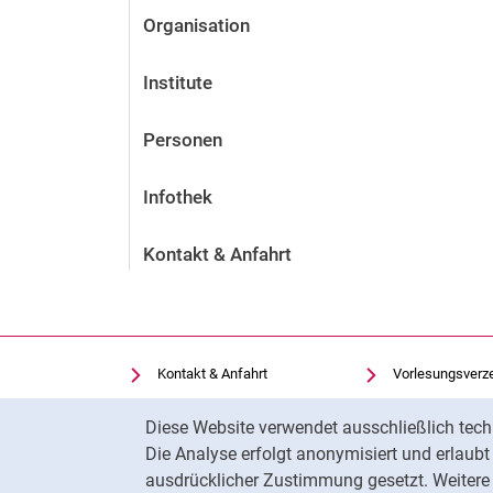
Organisation
Institute
Personen
Infothek
Kontakt & Anfahrt
Kontakt & Anfahrt
Vorlesungsverz
Einrichtungen suchen
Uni-Bibliothek
Cookie-Hinweis
Diese Website verwendet ausschließlich tech
Stellenangebote
Moodle
Die Analyse erfolgt anonymisiert und erlaub
Cookie-Einstellungen
Panopto
ausdrücklicher Zustimmung gesetzt. Weitere 