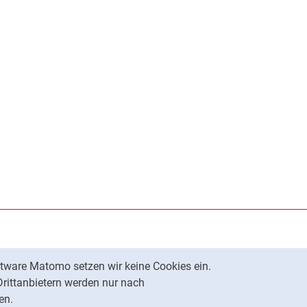
tware Matomo setzen wir keine Cookies ein.
Nach oben
Drittanbietern werden nur nach
en.