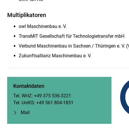
Multiplikatoren
owl Maschinenbau e. V.
TransMIT Gesellschaft für Technologietransfer mbH
Verbund Maschinenbau in Sachsen / Thüringen e. V. (
Zukunftsallianz Maschinenbau e. V.
Kontaktdaten
Tel. WHZ: +49 375 536-3221
Tel. UniKS: +49 561 804-1851
Mail