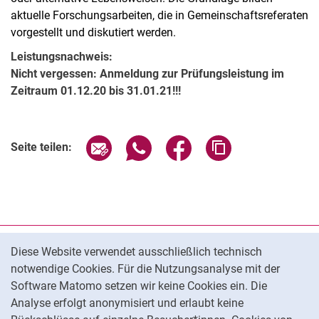
aktuelle Forschungsarbeiten, die in Gemeinschaftsreferaten
vorgestellt und diskutiert werden.
Leistungsnachweis:
Nicht vergessen: Anmeldung zur Prüfungsleistung im
Zeitraum 01.12.20 bis 31.01.21!!!
Seite über E-Mail teilen
Seite über WhatsApp teilen (exter
Seite über Facebook teile
Adresse der Seite
Seite teilen:
Cookie-Hinweis
Datenschutz
Diese Website verwendet ausschließlich technisch
notwendige Cookies. Für die Nutzungsanalyse mit der
Barrierefreiheit
Software Matomo setzen wir keine Cookies ein. Die
Transparenter KI-Einsatz
Analyse erfolgt anonymisiert und erlaubt keine
Impressum