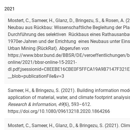
2021
Mostert, C., Sameer, H., Glanz, D., Bringezu, S., & Rosen, A. (
Neubau aus Rückbau: Wissenschaftliche Begleitung der Pl
Durchführung des selektiven Rückbaus eines Rathausanba
1970er-Jahren und der Errichtung eines Neubaus unter Ein
Urban Mining (RückRat). Abgerufen von
https://www.bbsr.bund.de/BBSR/DE/veroeffentlichungen/b
online/2021/bbsr-online-15-2021-
dl.pdf;jsessionid=C8EEBE16CBE0F5FFCA19A9B7147F321E.
__blob=publicationFile&v=3
Sameer, H., & Bringezu, S. (2021). Building information mod
application of material, water, and climate footprint analysi
Research & Information
,
49
(6), 593–612.
https://doi.org/10.1080/09613218.2020.1864266
Mostert, C., Sameer, H., Glanz, D., & Bringezu, S. (2021). Cli