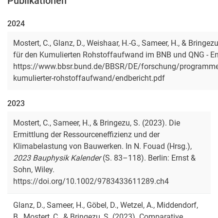
Publikationen
2024
Mostert, C., Glanz, D., Weishaar, H.-G., Sameer, H., & Bring
für den Kumulierten Rohstoffaufwand im BNB und QNG - En
https://www.bbsr.bund.de/BBSR/DE/forschung/programme/
kumulierter-rohstoffaufwand/endbericht.pdf
2023
Mostert, C., Sameer, H., & Bringezu, S. (2023). Die
Ermittlung der Ressourceneffizienz und der
Klimabelastung von Bauwerken. In N. Fouad (Hrsg.),
2023 Bauphysik Kalender
(S. 83–118). Berlin: Ernst &
Sohn, Wiley.
https://doi.org/10.1002/9783433611289.ch4
Glanz, D., Sameer, H., Göbel, D., Wetzel, A., Middendorf,
B., Mostert, C., & Bringezu, S. (2023). Comparative