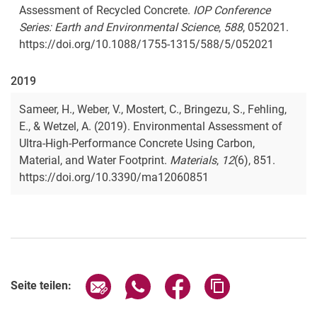
Assessment of Recycled Concrete.
IOP Conference
Series: Earth and Environmental Science
,
588
, 052021.
https://doi.org/10.1088/1755-1315/588/5/052021
2019
Sameer, H., Weber, V., Mostert, C., Bringezu, S., Fehling,
E., & Wetzel, A. (2019). Environmental Assessment of
Ultra-High-Performance Concrete Using Carbon,
Material, and Water Footprint.
Materials
,
12
(6), 851.
https://doi.org/10.3390/ma12060851
Seite über E-Mail teilen
Seite über WhatsApp teilen (exter
Seite über Facebook teile
Adresse der Seite
Seite teilen: