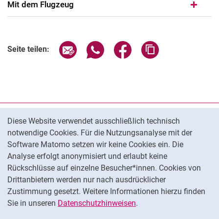
Mit dem Flugzeug
Seite über E-Mail teilen
Seite über WhatsApp teilen (exter
Seite über Facebook teile
Adresse der Seite
Seite teilen:
Cookie-Hinweis
Datenschutz
Diese Website verwendet ausschließlich technisch
notwendige Cookies. Für die Nutzungsanalyse mit der
Barrierefreiheit
Software Matomo setzen wir keine Cookies ein. Die
Transparenter KI-Einsatz
Analyse erfolgt anonymisiert und erlaubt keine
Impressum
Rückschlüsse auf einzelne Besucher*innen. Cookies von
Cookie-Einstellungen
Drittanbietern werden nur nach ausdrücklicher
Zustimmung gesetzt. Weitere Informationen hierzu finden
Sie in unseren
Datenschutzhinweisen
.
Na