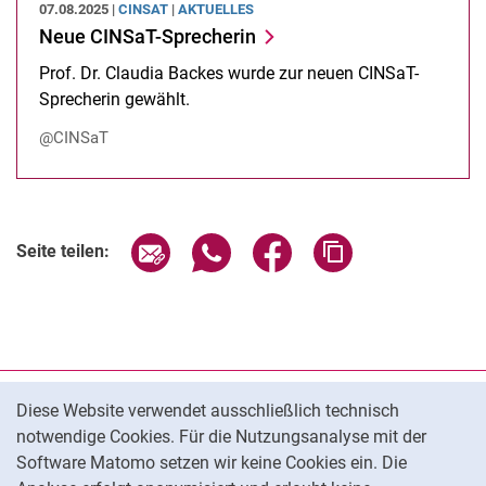
07.08.2025 |
CINSAT
|
AKTUELLES
Neue CINSaT-Sprecherin
Prof. Dr. Claudia Backes wurde zur neuen CINSaT-
Sprecherin gewählt.
@CINSaT
Seite über E-Mail teilen
Seite über WhatsApp teilen (exter
Seite über Facebook teile
Adresse der Seite
Seite teilen:
Cookie-Hinweis
Datenschutz
Diese Website verwendet ausschließlich technisch
notwendige Cookies. Für die Nutzungsanalyse mit der
Barrierefreiheit
Software Matomo setzen wir keine Cookies ein. Die
Transparenter KI-Einsatz