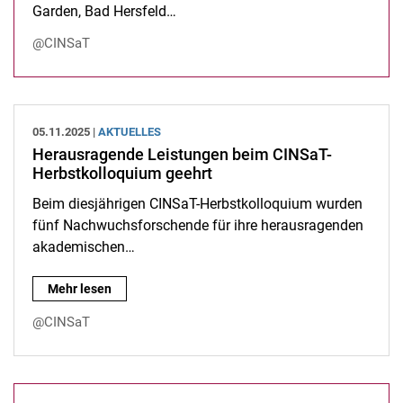
Garden, Bad Hersfeld…
@CINSaT
05.11.2025 |
AKTUELLES
Herausragende Leistungen beim CINSaT-
Herbstkolloquium geehrt
Beim diesjährigen CINSaT-Herbstkolloquium wurden
fünf Nachwuchsforschende für ihre herausragenden
akademischen…
Herausragende Leistungen beim CINSaT-Herbstkolloquium ge
Mehr lesen
@CINSaT