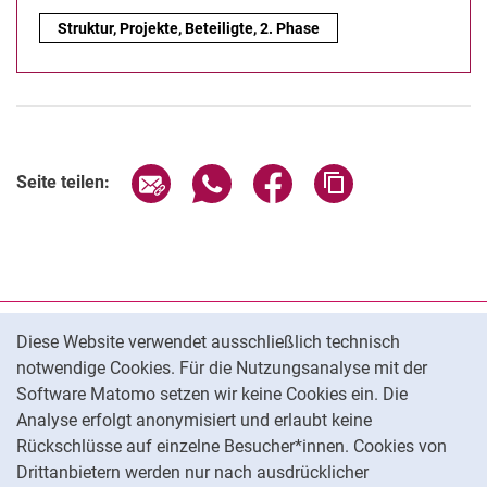
Multipler Wettbewerb im Hochschulsystem - Förderphase II: In
Struktur, Projekte, Beteiligte, 2. Phase
Seite über E-Mail teilen
Seite über WhatsApp teilen (exter
Seite über Facebook teile
Adresse der Seite
Seite teilen:
Cookie-Hinweis
Datenschutz
Diese Website verwendet ausschließlich technisch
notwendige Cookies. Für die Nutzungsanalyse mit der
Barrierefreiheit
Software Matomo setzen wir keine Cookies ein. Die
Transparenter KI-Einsatz
Analyse erfolgt anonymisiert und erlaubt keine
Impressum
Rückschlüsse auf einzelne Besucher*innen. Cookies von
Cookie-Einstellungen
Drittanbietern werden nur nach ausdrücklicher