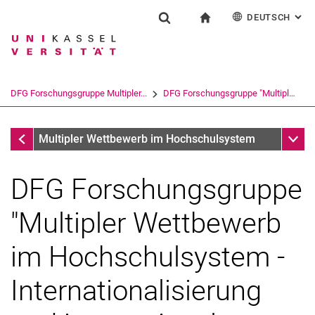
DEUTSCH
: AL
Springe direkt zu: Inhalt
Springe direkt zu: Suche
Springe direkt zu: Hauptnav
zur Startseite
Forschung
Suchformular
Suchbegriff
English
Suchmaschine
DFG Forschungsgruppe Multipler...
DFG Forschungsgruppe "Multiple...
Suchen (öffnet externen Link in einem 
Forschung
Unter
Multipler Wettbewerb im Hochschulsystem
DFG Forschungsgruppe
"Multipler Wettbewerb
Podcast-Serie Multipler Wettbewerb im Hochschulsystem
im Hochschulsystem -
Internationalisierung