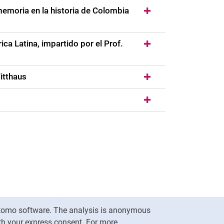
emoria en la historia de Colombia
ca Latina, impartido por el Prof.
Witthaus
nal link, opens in a new window)
k (external link, opens in a new window)
ess to clipboard
Matomo software. The analysis is anonymous
To top
ith your express consent. For more