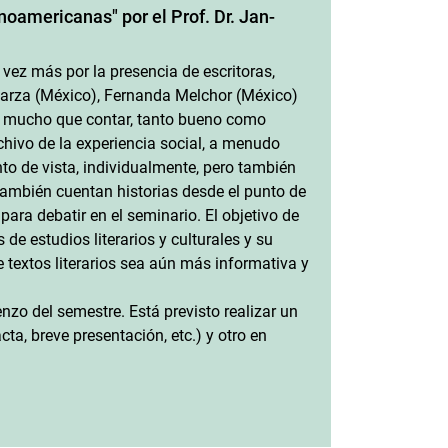
noamericanas" por el Prof. Dr. Jan-
 vez más por la presencia de escritoras,
Garza (México), Fernanda Melchor (México)
en mucho que contar, tanto bueno como
rchivo de la experiencia social, a menudo
o de vista, individualmente, pero también
también cuentan historias desde el punto de
para debatir en el seminario. El objetivo de
de estudios literarios y culturales y su
 textos literarios sea aún más informativa y
nzo del semestre. Está previsto realizar un
ta, breve presentación, etc.) y otro en
as" por el Prof. Dr. Jan-Henrik Witthaus: