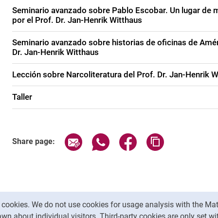
Seminario avanzado sobre Pablo Escobar. Un lugar de m
por el Prof. Dr. Jan-Henrik Witthaus
Seminario avanzado sobre historias de oficinas de Améri
Dr. Jan-Henrik Witthaus
Lección sobre Narcoliteratura del Prof. Dr. Jan-Henrik 
Taller
Share page via email
Share page via WhatsApp (exter
Share page via Faceboo
Copy page addr
Share page:
y cookies. We do not use cookies for usage analysis with the 
wn about individual visitors. Third-party cookies are only set w