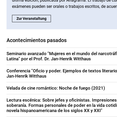
última edición, publicada por Anagrama. El trabajo de curs
exámenes pueden ser orales o trabajos escritos, de acue
Seminario avanzado "La literatura de oficina en España y Amé
Zur Veranstaltung
Acontecimientos pasados
Seminario avanzado "Mujeres en el mundo del narcotráf
Latina" por el Prof. Dr. Jan-Henrik Witthaus
Conferencia "Oficio y poder. Ejemplos de textos literario
Jan-Henrik Witthaus
Velada de cine romántico: Noche de fuego (2021)
Lectura escénica: Sobre jefes y oficinistas. Impresione
soberanía. Formas personales de poder en la vida cotidi
novela hispanoamericana de los siglos XX y XXI"