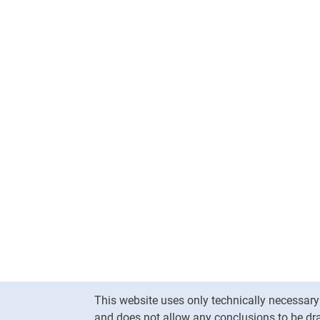
Cookie Notice
This website uses only technically necessar
Cookie settings
and does not allow any conclusions to be dra