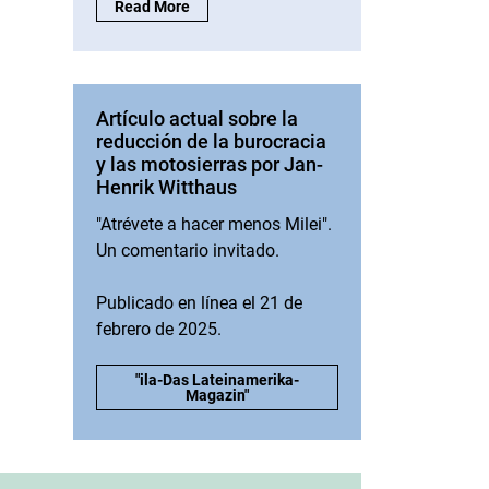
Reseña de Jan-Henrik Witthaus sobre "El imperecedero
Read More
Artículo actual sobre la
reducción de la burocracia
y las motosierras por Jan-
Henrik Witthaus
"Atrévete a hacer menos Milei".
Un comentario invitado.
Publicado en línea el 21 de
febrero de 2025.
Artículo actual sobre la reducción de la burocracia
"ila-Das Lateinamerika-
Magazin"