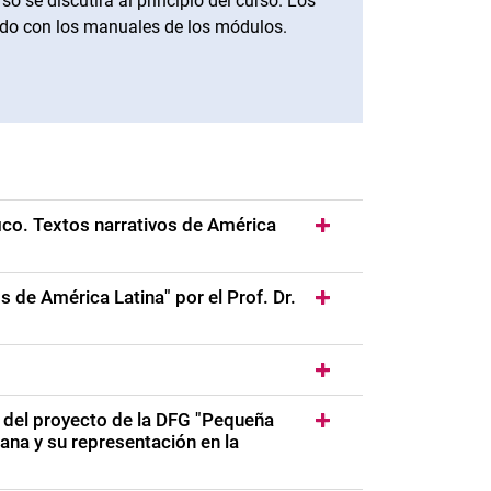
o se discutirá al principio del curso. Los
rdo con los manuales de los módulos.
rica Latina y sus antecedentes: La desigualdad social en el eje del gén
ico. Textos narrativos de América
s de América Latina" por el Prof. Dr.
s del proyecto de la DFG "Pequeña
ana y su representación en la