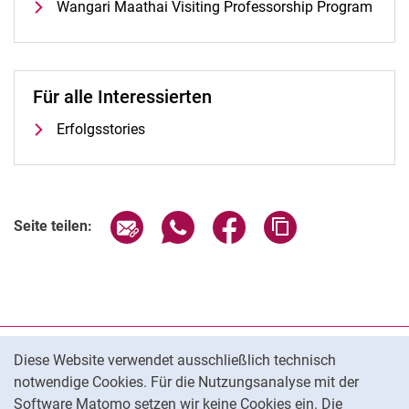
Wangari Maathai Visiting Professorship Program
Für alle Interessierten
Erfolgsstories
Seite über E-Mail teilen
Seite über WhatsApp teilen (exter
Seite über Facebook teile
Adresse der Seite
Seite teilen:
Cookie-Hinweis
Datenschutz
Diese Website verwendet ausschließlich technisch
notwendige Cookies. Für die Nutzungsanalyse mit der
Barrierefreiheit
Software Matomo setzen wir keine Cookies ein. Die
Transparenter KI-Einsatz