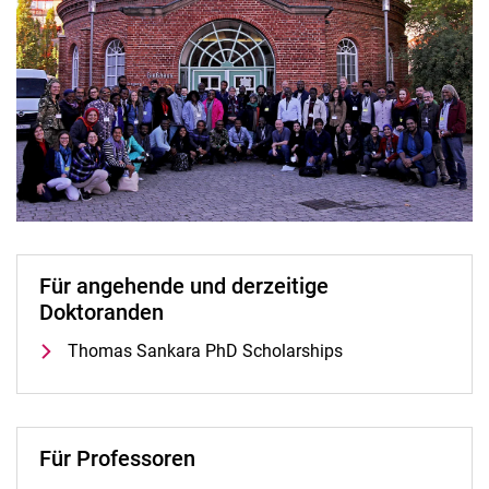
Thomas Sankara PhD Scholarships
Wangari Maathai Visiting Professorship Program
Bewerbungsinfos
Erfolgsstories
Pressematerialien und Datei-Downloads
Für angehende und derzeitige
Doktoranden
Thomas Sankara PhD Scholarships
Für Professoren